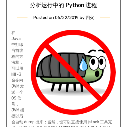
分析运行中的 Python 进程
Posted on
06/22/2019
by
四火
在
Java
中打印
当前线
程的方
法栈，
可以用
kill -3
命令向
JVM 发
送一个
OS 信
号，
JVM 捕
捉以后
会自动 dump 出来；当然，也可以直接使用 jstack 工具完