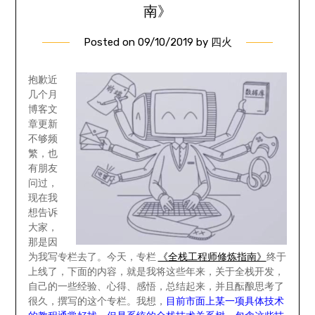
南》
Posted on
09/10/2019
by
四火
抱歉近
几个月
博客文
章更新
不够频
繁，也
有朋友
问过，
现在我
想告诉
大家，
那是因
为我写专栏去了。今天，专栏
《全栈工程师修炼指南》
终于
上线了，下面的内容，就是我将这些年来，关于全栈开发，
自己的一些经验、心得、感悟，总结起来，并且酝酿思考了
很久，撰写的这个专栏。我想，
目前市面上某一项具体技术