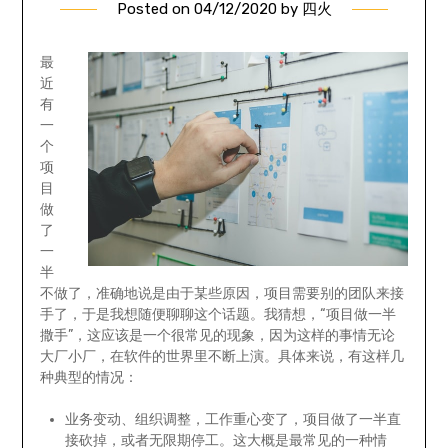
Posted on
04/12/2020
by
四火
最
近
有
一
个
项
目
做
了
一
半
不做了，准确地说是由于某些原因，项目需要别的团队来接
手了，于是我想随便聊聊这个话题。我猜想，“项目做一半
撒手”，这应该是一个很常见的现象，因为这样的事情无论
大厂小厂，在软件的世界里不断上演。具体来说，有这样几
种典型的情况：
业务变动、组织调整，工作重心变了，项目做了一半直
接砍掉，或者无限期停工。这大概是最常见的一种情