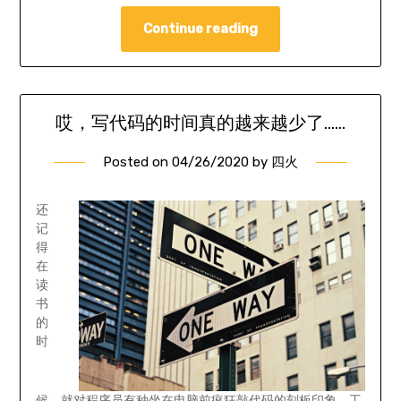
Continue reading
哎，写代码的时间真的越来越少了……
Posted on
04/26/2020
by
四火
还
记
得
在
读
书
的
时
候，就对程序员有种坐在电脑前疯狂敲代码的刻板印象。工