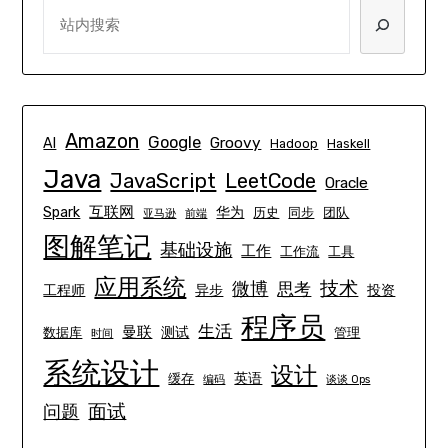
SEARCH
Amazon
Google
Groovy
AI
Hadoop
Haskell
Java
JavaScript
LeetCode
Oracle
互联网
Spark
华为
历史
同步
团队
亚马逊
前端
图解笔记
基础设施
工作
工作流
工具
应用系统
技术
微博
思考
工程师
异步
投资
程序员
生活
曼联
测试
数据库
管理
时间
系统设计
设计
英语
缓存
编码
谈谈 Ops
面试
问题