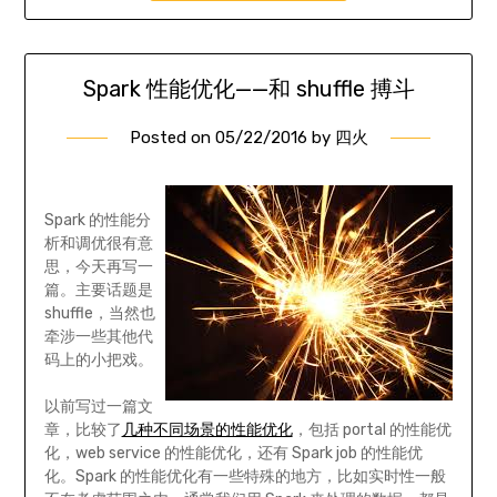
Spark 性能优化——和 shuffle 搏斗
Posted on
05/22/2016
by
四火
Spark 的性能分
析和调优很有意
思，今天再写一
篇。主要话题是
shuffle，当然也
牵涉一些其他代
码上的小把戏。
以前写过一篇文
章，比较了
几种不同场景的性能优化
，包括 portal 的性能优
化，web service 的性能优化，还有 Spark job 的性能优
化。Spark 的性能优化有一些特殊的地方，比如实时性一般