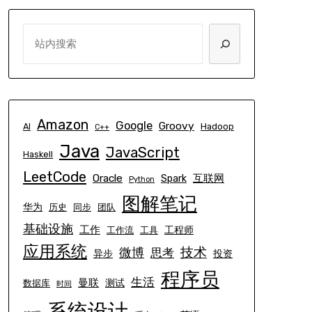
SEARCH
Amazon
Google
Groovy
AI
Hadoop
C++
Java
JavaScript
Haskell
LeetCode
Oracle
互联网
Spark
Python
图解笔记
华为
历史
同步
团队
基础设施
工作
工程师
工作流
工具
应用系统
技术
微博
思考
异步
投资
程序员
生活
曼联
测试
数据库
时间
系统设计