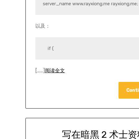
以及：
    if (
[……]
阅读全文
Conti
写在暗黑 2 术士