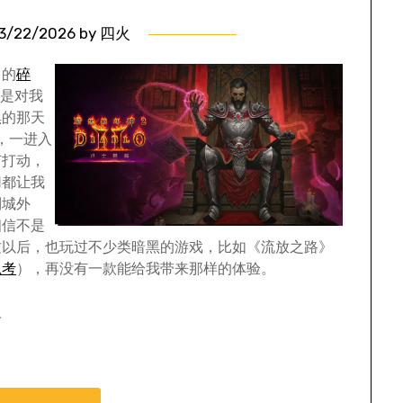
3/22/2026
by
四火
它的
碎
该是对我
黑的那天
，一进入
节打动，
切都让我
到城外
相信不是
这以后，也玩过不少类暗黑的游戏，比如《流放之路》
思考
），再没有一款能给我带来那样的体验。
人