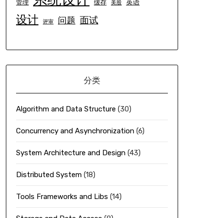
英语
管理
缓存
美股
设计
面试
问题
评审
分类
Algorithm and Data Structure
(30)
Concurrency and Asynchronization
(6)
System Architecture and Design
(43)
Distributed System
(18)
Tools Frameworks and Libs
(14)