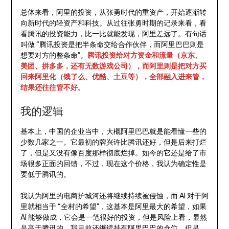
总体来看，阿里的投资，从张勇时代的重资产，开始逐渐转
向新时代的轻资产和科技。从过往张勇时期的记录来看，看
看腾讯的投资能力，比一比就能发现，阿里差远了。有句话
叫做 “腾讯投资是把半条命交给合作伙伴，而阿里巴巴则是
想要对方的整条命”。
腾讯投资给对方资金和流量（京东、
美团、拼多多，还有无数游戏公司），而阿里则是把对方买
回来阿里化（饿了么、优酷、土豆等），全部融入进来管，
结果还往往管不好。
我的逻辑
基本上，中国的企业当中，大概阿里巴巴就是能看懂一些的
少数几家之一。它最初的牌兴许比腾讯还好，但是后来打烂
了，但是又没有像百度那样彻底烂掉。如今的它还是给了市
场很多正面的回馈，不过，现在这个价格，我认为确定性是
要低于腾讯的。
我认为阿里的电商护城河还将继续持续被侵蚀，而 AI 对于阿
里就相当于 “全村的希望”，这基本是阿里最大的希望，如果
AI 能够做成，它会是一笔很好的投资，但是风险上看，显然
是高于腾讯的。我目前还继续持有阿里巴巴的仓位，但是