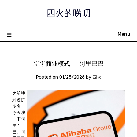
Skip
四火的唠叨
to
content
Menu
聊聊商业模式——阿里巴巴
Posted on
01/25/2026
by
四火
之前聊
到过
拼
多多
，
今天聊
一下阿
里巴
巴。阿