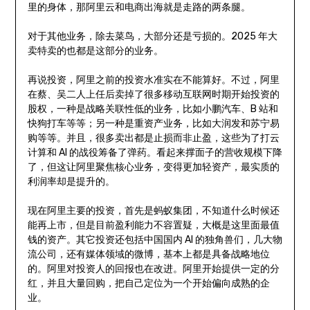
里的身体，那阿里云和电商出海就是走路的两条腿。
对于其他业务，除去菜鸟，大部分还是亏损的。2025 年大
卖特卖的也都是这部分的业务。
再说投资，阿里之前的投资水准实在不能算好。不过，阿里
在蔡、吴二人上任后卖掉了很多移动互联网时期开始投资的
股权，一种是战略关联性低的业务，比如小鹏汽车、B 站和
快狗打车等等；另一种是重资产业务，比如大润发和苏宁易
购等等。并且，很多卖出都是止损而非止盈，这些为了打云
计算和 AI 的战役筹备了弹药。看起来撑面子的营收规模下降
了，但这让阿里聚焦核心业务，变得更加轻资产，最实质的
利润率却是提升的。
现在阿里主要的投资，首先是蚂蚁集团，不知道什么时候还
能再上市，但是目前盈利能力不容置疑，大概是这里面最值
钱的资产。其它投资还包括中国国内 AI 的独角兽们，几大物
流公司，还有媒体领域的微博，基本上都是具备战略地位
的。阿里对投资人的回报也在改进。阿里开始提供一定的分
红，并且大量回购，把自己定位为一个开始偏向成熟的企
业。