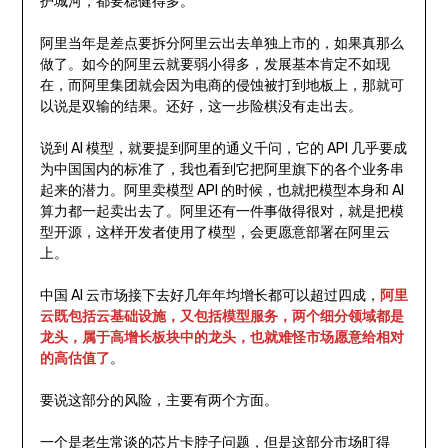
护城河，都要稳健得多。
阿里当年是差点要拆分阿里云出去单独上市的，如果真那么
做了。如今的阿里云就要弱小得多，发展基本肯定不如现
在，而阿里集团就会因为电商的侵蚀被打到地板上，那就可
以说是双输的结果。还好，这一步险棋没有走出去。
说到 AI 模型，就要提到阿里的通义千问，它的 API 几乎要成
为中国国内的标准了，我也看到它把阿里旗下的各个业务串
起来的潜力。阿里卖模型 API 的时候，也就把模型本身和 AI
算力都一起卖出去了。阿里还有一件事做得很对，就是把模
型开源，这样开发者使用了模型，会更愿意部署在阿里云
上。
中国 AI 云市场接下去好几年年均增长都可以超过四成，
阿里
云既包括云基础设施，又包括模型服务，两个细分领域都是
龙头，属于高增长板块中的龙头，也就难怪市场愿意给相对
的高估值了
。
要说这部分的风险，主要有两个方面。
一个是老生常谈的芯片卡脖子问题，但是这部分市场盯得