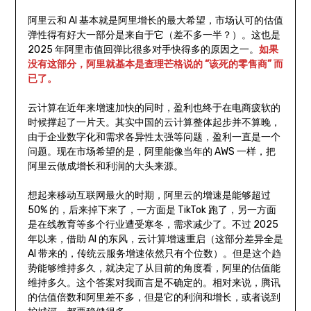
阿里云和 AI 基本就是阿里增长的最大希望，市场认可的估值
弹性得有好大一部分是来自于它（差不多一半？）。这也是
2025 年阿里市值回弹比很多对手快得多的原因之一。
如果
没有这部分，阿里就基本是查理芒格说的 “该死的零售商” 而
已了。
云计算在近年来增速加快的同时，盈利也终于在电商疲软的
时候撑起了一片天。其实中国的云计算整体起步并不算晚，
由于企业数字化和需求各异性太强等问题，盈利一直是一个
问题。现在市场希望的是，阿里能像当年的 AWS 一样，把
阿里云做成增长和利润的大头来源。
想起来移动互联网最火的时期，阿里云的增速是能够超过
50% 的，后来掉下来了，一方面是 TikTok 跑了，另一方面
是在线教育等多个行业遭受寒冬，需求减少了。不过 2025
年以来，借助 AI 的东风，云计算增速重启（这部分差异全是
AI 带来的，传统云服务增速依然只有个位数）。但是这个趋
势能够维持多久，就决定了从目前的角度看，阿里的估值能
维持多久。这个答案对我而言是不确定的。相对来说，腾讯
的估值倍数和阿里差不多，但是它的利润和增长，或者说到