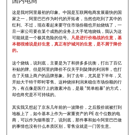
国内电商
这是我对阿里最初的印象。中国是互联网电商发展最快的国
家之一，阿里巴巴作为时代的开拓者，当然也吃到了其中的
红利。不过，现在看起来要守住市场份额也开始烧钱了，一
旦一家公司要在某个成熟的业务上大手笔地烧钱，我认为这
可能就是一个极其危险的信号。
凡是进行价格战的生意，基
本都很难说是好生意，真正有护城河的生意，是不屑于降价
的。
这个烧钱，说到底，主要是为了和拼多多抗衡，打出了百亿
补贴的牌。但是阿里的降价不仅关乎到陡降的利润率，也打
击了天猫上商户的品牌形象。到了去年，尤其是下半年，又
开始大干特干即时零售。这种烧掉利润来稳住市场份额的行
为，有点像是医疗上的激素冲击，是最 “简单粗暴” 的方式，
却也终究是不可持续的。
其实我又想起了京东几年前的一波降价，之后股价就被打到
地板上了，如今基本上作为一家重资产的 PE 在个位数的电
商，可以作为烟蒂股了。说到底，那件事和如今阿里巴巴做
的事情也没有什么本质区别，零售业就是一门苦生意。