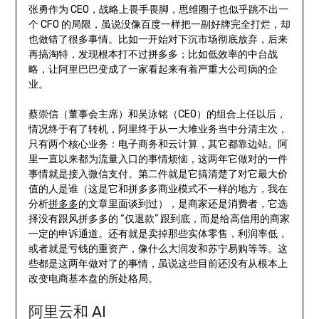
张勇作为 CEO，战略上畏手畏脚，思维圈子也似乎跳不出一
个 CFO 的局限，虽说没像百度一样把一副好牌完全打烂，却
也做错了很多事情。比如一开始对下沉市场彻底放弃，后来
再搞淘特，发现根本打不过拼多多；比如低效率的中台战
略，让阿里巴巴变成了一家看起来有着严重大公司病的企
业。
蔡崇信（董事会主席）和吴泳铭（CEO）的组合上任以后，
情况终于有了转机，阿里终于从一大堆业务当中分清主次，
只有两个核心业务：电子商务和云计算，其它都靠边站。阿
里一直以来都为流量入口的事情烦恼，这两年它做对的一件
事情就是接入微信支付。第二件就是它搞清楚了对它最大价
值的人是谁（这是它和拼多多商业模式不一样的地方，我在
分析
拼多多
的文章里面谈到过），是商家还是消费者，它选
择没有跟风拼多多的 “仅退款” 跟到底，而是给高信用的商家
一定的申诉通道。还有就是卖掉那些实体零售，利润率低，
或者就是亏钱的重资产，像什么大润发和苏宁易购等等。这
些都是这两年做对了的事情，虽说这些目前还没有从根本上
改变电商基本盘的所处格局。
阿里云和 AI