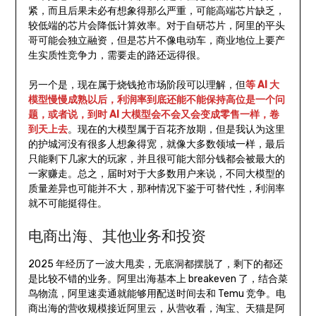
紧，而且后果未必有想象得那么严重，可能高端芯片缺乏，
较低端的芯片会降低计算效率。对于自研芯片，阿里的平头
哥可能会独立融资，但是芯片不像电动车，商业地位上要产
生实质性竞争力，需要走的路还远得很。
另一个是，现在属于烧钱抢市场阶段可以理解，但
等 AI 大
模型慢慢成熟以后，利润率到底还能不能保持高位是一个问
题，或者说，到时 AI 大模型会不会又会变成零售一样，卷
到天上去
。现在的大模型属于百花齐放期，但是我认为这里
的护城河没有很多人想象得宽，就像大多数领域一样，最后
只能剩下几家大的玩家，并且很可能大部分钱都会被最大的
一家赚走。总之，届时对于大多数用户来说，不同大模型的
质量差异也可能并不大，那种情况下鉴于可替代性，利润率
就不可能挺得住。
电商出海、其他业务和投资
2025 年经历了一波大甩卖，无底洞都摆脱了，剩下的都还
是比较不错的业务。阿里出海基本上 breakeven 了，结合菜
鸟物流，阿里速卖通就能够用配送时间去和 Temu 竞争。电
商出海的营收规模接近阿里云，从营收看，淘宝、天猫是阿