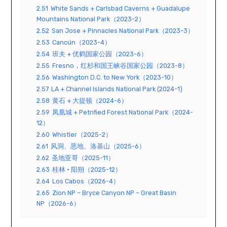
2.51
White Sands + Carlsbad Caverns + Guadalupe
Mountains National Park（2023-2）
2.52
San Jose + Pinnacles National Park（2023-3）
2.53
Cancún（2023-4）
2.54
班夫 + 优鹤国家公园（2023-6）
2.55
Fresno，红杉和国王峡谷国家公园（2023-8）
2.56
Washington D.C. to New York（2023-10）
2.57
LA + Channel Islands National Park (2024-1)
2.58
黄石 + 大提顿（2024-6）
2.59
凤凰城 + Petrified Forest National Park（2024-
12）
2.60
Whistler（2025-2）
2.61
风洞、恶地、洛基山（2025-6）
2.62
圣地亚哥（2025-11）
2.63
桂林 · 阳朔（2025-12）
2.64
Los Cabos（2026-4）
2.65
Zion NP – Bryce Canyon NP – Great Basin
NP（2026-6）