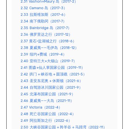
2.31
Vashon+Maury 岛（2017-2）
2.32
Camano 岛（2017-3）
2.33
拉斯维加斯（2017-6）
2.34
南下俄勒冈（2017-7）
2.35
Bainbridge 岛（2017-7）
2.36
佛罗里达之行（2017-12）
2.37
黄石·盐湖城之行（2018-6）
2.38
夏威夷——毛伊岛（2018-12）
2.39
纽约+费城（2019-4）
2.40
亚特兰大+大烟山（2019-7）
2.41
图森+仙人掌国家公园（2019-11）
2.42
拱门 + 峡谷地 + 圆顶礁（2021-5）
2.43
圣安东尼奥 + 休斯顿（2021-6）
2.44
自驾游冰川国家公园（2021-9）
2.45
北瀑布国家公园（2021-9）
2.46
夏威夷——大岛（2021-11）
2.47
Victoria（2022-4）
2.48
死亡谷国家公园（2022-4）
2.49
阿拉斯加之行（2022-6）
2.50
大峡谷国家公园 + 羚羊谷 + 马蹄湾（2022-11）