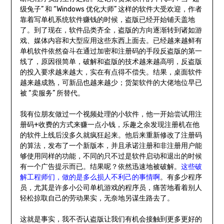
级兔子” 和 “Windows 优化大师” 这样的软件大受欢迎，作者
靠着写单机系统软件赚钱的时候，盗版已经开始铺天盖地
了。到了现在，软件品类齐全，盗版的方向逐渐转到诸如游
戏、媒体内容和大型应用这些东西上面去。已经越来越鲜有
单机软件依然奋斗在通过加密和注册码的手段反盗版的第一
线了，原因很简单，破解和盗版的技术越来越高明，反盗版
的投入要求越来越大，实在有点得不偿失。结果，桌面软件
越来越成熟，可新品也越来越少；货架软件的大佬地位早已
被 “卖服务” 所替代。
我有位朋友做过一个视频处理的小软件，他一开始尝试用注
册码+收费的方式来赚一点小钱，乐趣之余发现注册机在他
的软件上线后没多久就疯狂起来。他后来重新修改了注册码
的算法，发布了一个新版本，并且承诺注册和非注册用户能
够使用同样的功能，不同的只不过是软件启动和退出的时候
有一个广告提示而已。结果呢？依然迅速地被破解。
这些破
解工程师们，做的是多么损人不利己的事情啊
。有多少程序
员，尤其是许多小公司单机游戏的程序员，痛苦地看着别人
轻松掠取自己的劳动果实，无奈地另谋生路去了。
这就是事实，我不否认盗版让我们有机会接触到更多更好的