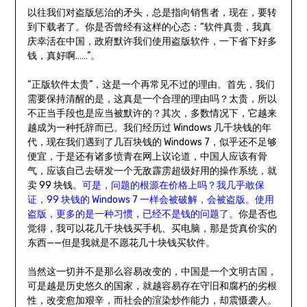
以往我们对盗版惩治的矛头，总是指向销售者，现在，要转
到下载者了。你是否曾经有这样的心态：“软件真贵，我真
庆幸活在中国，政府默许我们使用盗版软件，一下省下好多
钱，真好啊……”。
“正版软件太贵”，这是一个再常见不过的理由。首先，我们
需要保持清醒的是，这真是一个合理的理由吗？太贵，所以
不正当手段也是应当被默许的？其次，多数情况下，它越来
越成为一种托辞而已。我们经历过 Windows 几千块钱的年
代，现在我们遇到了几百块钱的 Windows 7，似乎还不足够
便宜，于是还有诸多愤青在网上议论道，中国人应该有骨
气，应该自己去研发一个无敌霹雳超级好用的操作系统，就
卖 99 块钱。
可是，问题的根源在价格上吗？我几乎敢保
证，99 块钱的 Windows 7 一样会被破解，会被盗版。使用
盗版，更多的是一种习惯，已经不是钱的问题了。
你是否也
觉得，我可以花几千块钱买手机、买电脑，那是货真价实的
东西——但是我就是不愿花几十块钱买软件。
当然这一切并不是那么容易改变的，中国是一个文明古国，
可是越是历史悠久的国家，就越容易存在守旧和腐朽的劣根
性，改变愈加艰辛，而社会的渲染炒作能力，却震慑袭人。