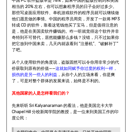
中国 PC 软件盗版率是 78%，如果中国的盗版控制到和美国
相当的 20% 左右，你可以想象程序员的日子会好过多少。
那些写桌面应用软件、单机游戏软件的程序员就可以继续做
他们愿意做的事情。中国的程序员周奕，开发了一款将 MP3
转成 CD 的软件，靠着这笔钱他买了宝马，但是值得注意的
是，他是在美国卖软件赚钱的。咋一听就觉得这个软件并非
奇特到不可替代，居然能赚那么多钱？没错，只不过如果你
把它放到中国来卖，几天内就该看到 “注册机”、“破解补丁”
了吧。
从个人使用软件的角度说，盗版固然可以令你用非常少的代
价获取到原有的价值——
这就如同赋予你过度的权利一样，
损伤的是另一些人的利益
，从你个人的立场来看，你是爽
了，可是对整个群体的发展来说，始终是不利的。
其他国家的人是怎样看我们的？
先来听听 Sri Kalyanaraman 的看法，他是美国北卡大学
Chapel Hill 分校新闻学院的教授，是一位来到美国工作的印
度公民：