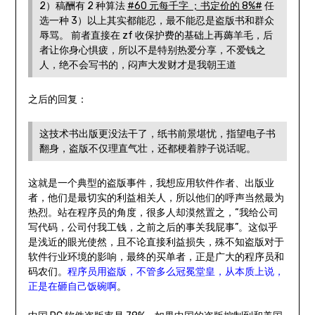
2）稿酬有 2 种算法
#60 元每千字 ；书定价的 8%#
任
选一种 3）以上其实都能忍，最不能忍是盗版书和群众
辱骂。 前者直接在 zf 收保护费的基础上再薅羊毛，后
者让你身心惧疲，所以不是特别热爱分享，不爱钱之
人，绝不会写书的，闷声大发财才是我朝王道
之后的回复：
这技术书出版更没法干了，纸书前景堪忧，指望电子书
翻身，盗版不仅理直气壮，还都梗着脖子说话呢。
这就是一个典型的盗版事件，我想应用软件作者、出版业
者，他们是最切实的利益相关人，所以他们的呼声当然最为
热烈。站在程序员的角度，很多人却漠然置之，“我给公司
写代码，公司付我工钱，之前之后的事关我屁事”。这似乎
是浅近的眼光使然，且不论直接利益损失，殊不知盗版对于
软件行业环境的影响，最终的买单者，正是广大的程序员和
码农们。
程序员用盗版，不管多么冠冕堂皇，从本质上说，
正是在砸自己饭碗啊
。