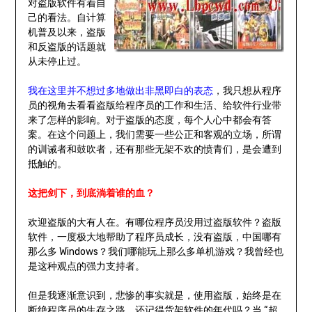
对盗版软件有着自
己的看法。自计算
机普及以来，盗版
和反盗版的话题就
从未停止过。
我在这里并不想过多地做出非黑即白的表态
，我只想从程序
员的视角去看看盗版给程序员的工作和生活、给软件行业带
来了怎样的影响。对于盗版的态度，每个人心中都会有答
案。在这个问题上，我们需要一些公正和客观的立场，所谓
的训诫者和鼓吹者，还有那些无架不欢的愤青们，是会遭到
抵触的。
这把剑下，到底淌着谁的血？
欢迎盗版的大有人在。有哪位程序员没用过盗版软件？盗版
软件，一度极大地帮助了程序员成长，没有盗版，中国哪有
那么多 Windows？我们哪能玩上那么多单机游戏？我曾经也
是这种观点的强力支持者。
但是我逐渐意识到，悲惨的事实就是，使用盗版，始终是在
断绝程序员的生存之路。还记得货架软件的年代吗？当 “超