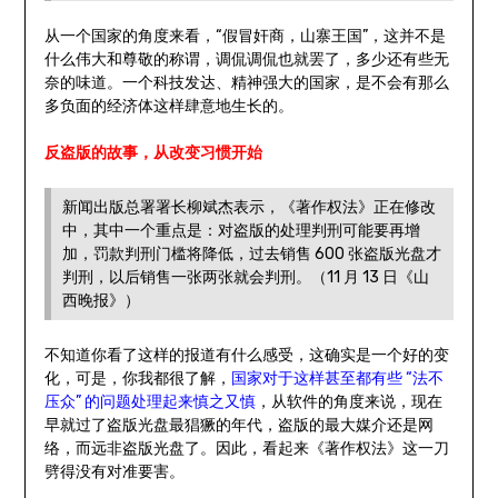
从一个国家的角度来看，“假冒奸商，山寨王国”，这并不是
什么伟大和尊敬的称谓，调侃调侃也就罢了，多少还有些无
奈的味道。一个科技发达、精神强大的国家，是不会有那么
多负面的经济体这样肆意地生长的。
反盗版的故事，从改变习惯开始
新闻出版总署署长柳斌杰表示，《著作权法》正在修改
中，其中一个重点是：对盗版的处理判刑可能要再增
加，罚款判刑门槛将降低，过去销售 600 张盗版光盘才
判刑，以后销售一张两张就会判刑。（11 月 13 日《山
西晚报》）
不知道你看了这样的报道有什么感受，这确实是一个好的变
化，可是，你我都很了解，
国家对于这样甚至都有些 “法不
压众” 的问题处理起来慎之又慎
，从软件的角度来说，现在
早就过了盗版光盘最猖獗的年代，盗版的最大媒介还是网
络，而远非盗版光盘了。因此，看起来《著作权法》这一刀
劈得没有对准要害。