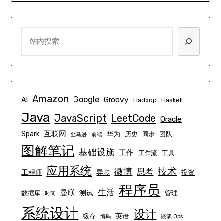
SEARCH
Amazon
Google
Groovy
AI
Hadoop
Haskell
Java
JavaScript
LeetCode
Oracle
互联网
Spark
华为
历史
同步
团队
亚马逊
前端
图解笔记
基础设施
工作
工作流
工具
应用系统
技术
微博
思考
工程师
异步
投资
程序员
生活
曼联
测试
数据库
管理
时间
系统设计
设计
英语
缓存
编码
谈谈 Ops