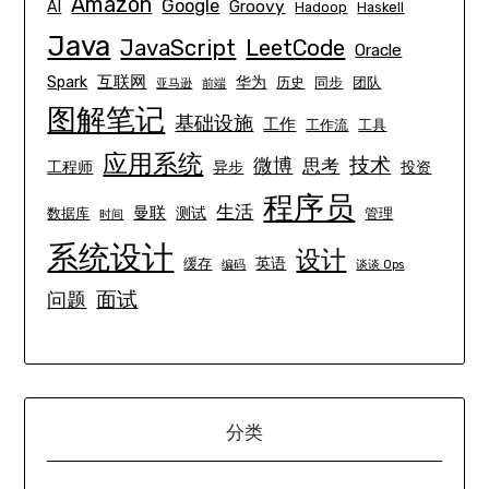
Amazon
Google
Groovy
AI
Hadoop
Haskell
Java
JavaScript
LeetCode
Oracle
互联网
Spark
华为
历史
同步
团队
亚马逊
前端
图解笔记
基础设施
工作
工作流
工具
应用系统
技术
微博
思考
工程师
异步
投资
程序员
生活
曼联
测试
数据库
管理
时间
系统设计
设计
英语
缓存
编码
谈谈 Ops
面试
问题
分类