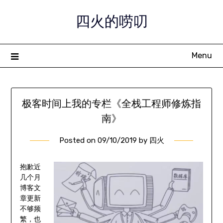
Skip
四火的唠叨
to
content
Menu
极客时间上我的专栏《全栈工程师修炼指
南》
Posted on
09/10/2019
by
四火
抱歉近
几个月
博客文
章更新
不够频
繁，也