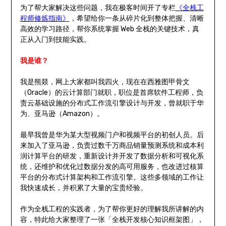
为了帮大家解决这些问题，我在极客时间开了专栏
《全栈工
程师修炼指南》
，希望给你一条从碎片化到整体把握、清晰
高效的学习路径，帮你系统掌握 Web 全栈的关键技术，真
正从入门到技能实践。
我是谁？
我是熊燚，网上大家都叫我四火，现在在西雅图甲骨文
（Oracle）的云计算部门就职，职位是首席软件工程师，负
责云基础设施的分布式工作流引擎设计与开发，曾就职于华
为、亚马逊（Amazon）。
最早我曾是华为某大型视频门户和视频平台的初创人员。后
来加入了亚马逊，负责过数千万商品销量预测系统和成本利
润计算平台的研发，重新设计并开发了数据分析和可视化系
统，还维护和优化过数据分发的高可用服务，也改进过核算
平台的分布式计算架构和工作流引擎。这些多领域的工作让
我快速成长，并积累了大量的宝贵经验。
作为全栈工程的实践者，为了帮你更好的理解我所讲解的内
容，特此给大家整理了一张「全栈开发核心知识框架图」，