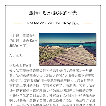
激情· 飞扬· 飘零的时光
Posted on
02/08/2004
by
四火
（片断，零星杂乱
的片断，来自 Kelly
和我的文字）
A． 本人：
运动会举行的时
候，我望望热情饱满尖叫的学弟学妹们，忽然感到一丝倦
意。我们总是期盼明天，池田大作说 “太阳每天都不辞辛劳
地升起”。梦想凝成的那一刻总显得晶莹诱人，然后时光把
它打磨上岁月的斑纹，梦想便模糊了。渐渐的。其实，我们
还可以有很多不错的理由，作为蒙上伤口掩盖疤痕的纱巾，
不是吗？米米走到我身边：其实我们也和他们一样快乐美丽
啊，只是高一磨去了自信，高二逝去了坚定，高三打碎了激
情。我们茫然地站在题海的浪尖上，接着迅速卷进波涛里猛