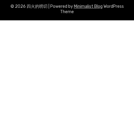
© 2026 四火的唠叨
| Powered by
Minimalist Blog
WordPress
Theme