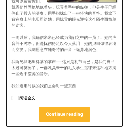
我可以帮帮你们。
凯恩仍然固执地低着头，玩弄着手中的鼓槌，但是牛仔已经
停止了投入的演奏，用手指抹出了一串轻快的音符。我拿下
背在身上的电贝司给她，用惊异的眼光迎接这个陌生而简单
的访客。
一周以后，我确信米米已经成为我们之中的一员了。她的声
音并不纯净，但是忧伤得足以令人落泪，她的贝司弹得哀凄
而空灵，我则愿意在她奇特的声音上诡异地润色。
我听见酒吧里稀落的掌声——这只是礼节而已，是我们自己
太过可笑罢了，一群乳臭未干的毛头学生逃课来这种地方搞
一些近乎荒诞的音乐。
我知道那时候的我们是会对一些东西
[……]
阅读全文
Continue reading