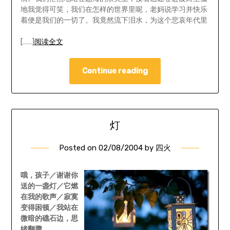
地我觉得可笑，我们在怎样的世界里呢，老妈说学习并快乐
着便是我们的一切了。我竟然流下泪水，为这个悲哀年代里
[……]
阅读全文
Continue reading
灯
Posted on
02/08/2004
by
四火
哦，孩子／谢谢你
送的一盏灯／它燃
在我的歌声／寂寞
变得困顿／我站在
微暗的礁石边，思
绪翻腾