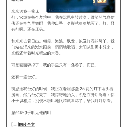
米米送我一盏床
灯，它燃在每个梦境中，我在沉思中转过身，微笑的气息仿
佛还在空气里舞蹈；我伸出手，身影就冷冷地灭了。灯。只
有灯啊。还在床头。
和米米去看日出。朝霞、海浪、飘发，以及打湿的脚丫。我
们站在涌来的潮水跟前，悄悄地歌唱，太阳从酣睡中醒来，
光线还带着时光积尘的木香。
可是画面碎掉了，我的手里只有一叠卷子。而已。
还有一盏台灯。
凯恩送我台灯的时候，我正在老屋那盏 25 瓦的灯下埋头看
漫画。然后台灯亮了，我惊讶地抬头，凯恩在身后骂道：你
小子识相点，别傻不啦叽地眼睛就看坏了，给我好好活着。
忽然我似乎听见他的叫
[……]
阅读全文