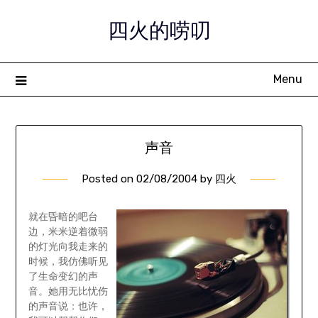
Skip
四火的唠叨
to
content
Menu
声音
Posted on
02/08/2004
by
四火
就在昏暗的吧台
边，米米逆着微弱
的灯光向我走来的
时候，我仿佛听见
了生命变幻的声
音。她用无比忧伤
的声音说：也许，