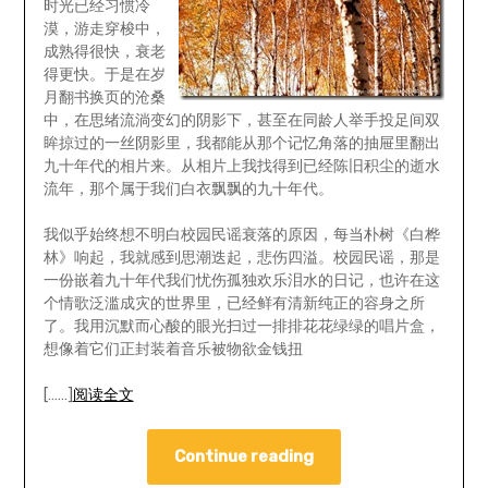
时光已经习惯冷
漠，游走穿梭中，
成熟得很快，衰老
得更快。于是在岁
月翻书换页的沧桑
中，在思绪流淌变幻的阴影下，甚至在同龄人举手投足间双
眸掠过的一丝阴影里，我都能从那个记忆角落的抽屉里翻出
九十年代的相片来。从相片上我找得到已经陈旧积尘的逝水
流年，那个属于我们白衣飘飘的九十年代。
我似乎始终想不明白校园民谣衰落的原因，每当朴树《白桦
林》响起，我就感到思潮迭起，悲伤四溢。校园民谣，那是
一份嵌着九十年代我们忧伤孤独欢乐泪水的日记，也许在这
个情歌泛滥成灾的世界里，已经鲜有清新纯正的容身之所
了。我用沉默而心酸的眼光扫过一排排花花绿绿的唱片盒，
想像着它们正封装着音乐被物欲金钱扭
[……]
阅读全文
Continue reading