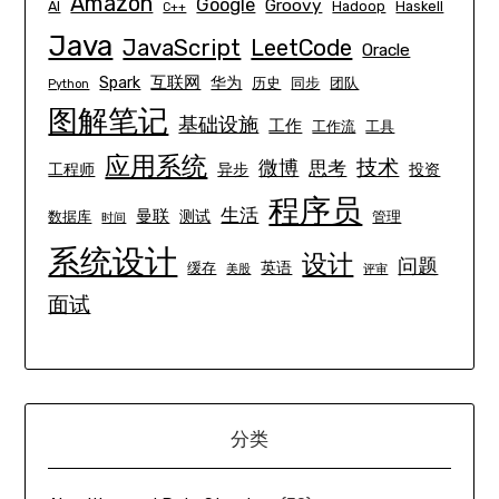
Amazon
Google
Groovy
AI
Hadoop
Haskell
C++
Java
JavaScript
LeetCode
Oracle
互联网
Spark
华为
历史
同步
团队
Python
图解笔记
基础设施
工作
工作流
工具
应用系统
技术
微博
思考
工程师
异步
投资
程序员
生活
曼联
测试
数据库
管理
时间
系统设计
设计
问题
英语
缓存
美股
评审
面试
分类