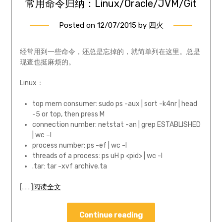
常用命令归纳：Linux/Oracle/JVM/Git
Posted on
12/07/2015
by
四火
经常用到一些命令，还总是忘掉的，就简单列在这里。总是
现查也挺麻烦的。
Linux：
top mem consumer: sudo ps -aux | sort -k4nr | head
-5 or top, then press M
connection number: netstat -an | grep ESTABLISHED
| wc –l
process number: ps -ef | wc -l
threads of a process: ps uH p <pid> | wc -l
.tar: tar -xvf archive.ta
[……]
阅读全文
Continue reading