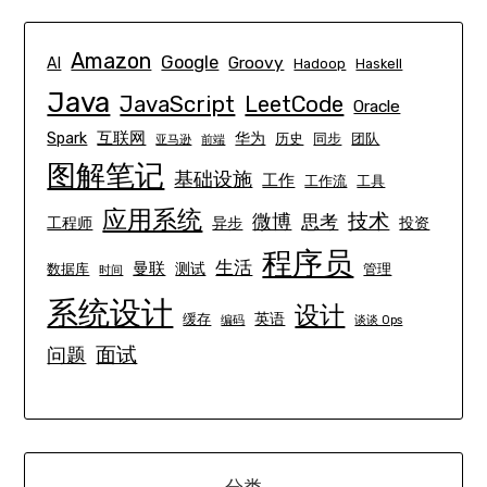
Amazon
Google
Groovy
AI
Hadoop
Haskell
Java
JavaScript
LeetCode
Oracle
互联网
Spark
华为
历史
同步
团队
亚马逊
前端
图解笔记
基础设施
工作
工作流
工具
应用系统
技术
微博
思考
工程师
异步
投资
程序员
生活
曼联
测试
数据库
管理
时间
系统设计
设计
英语
缓存
编码
谈谈 Ops
面试
问题
分类