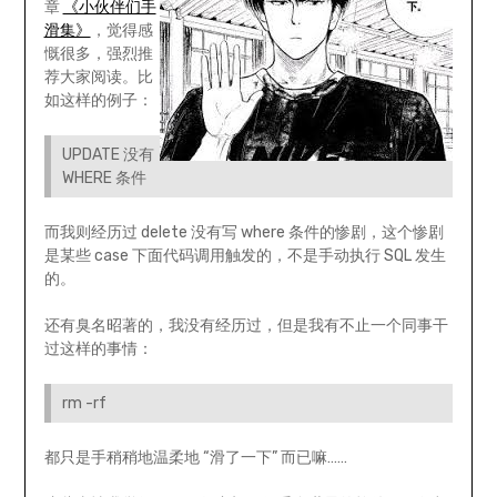
章
《小伙伴们手
滑集》
，觉得感
慨很多，强烈推
荐大家阅读。比
如这样的例子：
UPDATE 没有
WHERE 条件
而我则经历过 delete 没有写 where 条件的惨剧，这个惨剧
是某些 case 下面代码调用触发的，不是手动执行 SQL 发生
的。
还有臭名昭著的，我没有经历过，但是我有不止一个同事干
过这样的事情：
rm -rf
都只是手稍稍地温柔地 “滑了一下” 而已嘛……