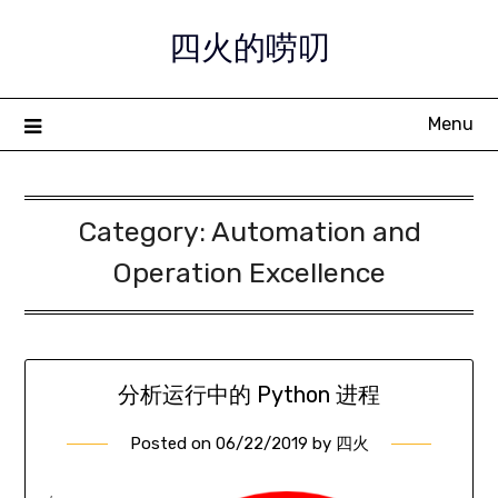
Skip
四火的唠叨
to
content
Menu
Category:
Automation and
Operation Excellence
分析运行中的 Python 进程
Posted on
06/22/2019
by
四火