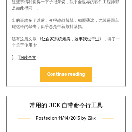
这些事情我觉得一下子很亲切，似乎全世界的软件工程师都
是如此得同一。
出的事故多了以后，变得战战兢兢，如履薄冰，尤其是回车
键这样的敲击，似乎总是带着颤抖落指。
还有这篇文章
《让自家系统瘫痪，这事我也干过》
，讲了一
个关于使用 tr
[……]
阅读全文
Continue reading
常用的 JDK 自带命令行工具
Posted on
11/14/2013
by
四火