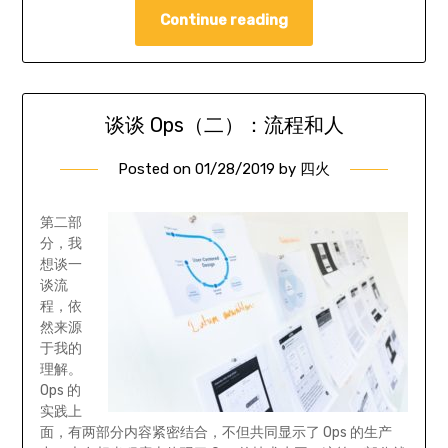
Continue reading
谈谈 Ops（二）：流程和人
Posted on
01/28/2019
by
四火
第二部
分，我
想谈一
谈流
程，依
然来源
于我的
理解。
Ops 的
实践上
面，有两部分内容紧密结合，不但共同显示了 Ops 的生产