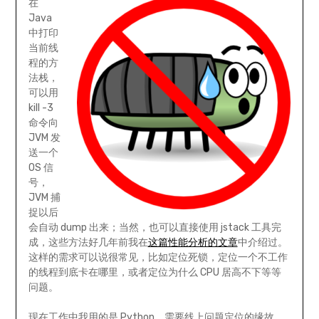
在
Java
中打印
当前线
程的方
法栈，
可以用
kill -3
命令向
JVM 发
送一个
OS 信
号，
JVM 捕
捉以后
会自动 dump 出来；当然，也可以直接使用 jstack 工具完
成，这些方法好几年前我在
这篇性能分析的文章
中介绍过。
这样的需求可以说很常见，比如定位死锁，定位一个不工作
的线程到底卡在哪里，或者定位为什么 CPU 居高不下等等
问题。
现在工作中我用的是 Python，需要线上问题定位的缘故，