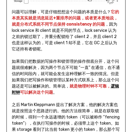
问题可以理解，可是仔细想想这个问题的本质是什么？
它的
本质其实就是消息延迟+重排序的问题，或者更本质地说，
就是分布式系统不同节点保持 consistency 的问题
，因为
lock service 和 client 就是不同的节点，lock service 认为
之前的锁过期了，并重分配锁给了 client 2，并且 client 2
也是这样认为的，可是 client 1 却不是，它在 GC 之后认为
它还持有者锁呢。
如果我们把数据的写操作和锁管理的操作彻底分开，这个问
题就很难解决，因为两个节点不可能 “一直” 在通信，在不通
信的时间段内，就可能会发生这种理解不一致的情况。但是
如果我们把写操作和锁管理以某种方式联系上，那么这个问
题还是可以被解决的。简单说，
就是物理时钟不可靠，
逻辑
时钟
可以解决这个问题
。
之后 Martin Kleppmann 提出了解决方案，他的解决方案也
就是按照这个思路进行的。他的方法很简单，就是在获取锁
的时候，得到一个永远递增的 token（可以被称作 “fencing
token”），在执行写操作的时候，必须带上这个 token。如
果 storage 看到了比当前 token 更小的 token，那么那个写