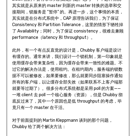
其实就是从原来的 master 到新的 master 转换的选举和交
接期间，锁服务是 “暂停” 的。再进一步，这个事情的本质，
其实就是在分布式系统中，CAP 原理告诉我们，为了保证
Consistency 和 Partition Tolerance，这里的情形下牺牲掉
了 Availability；同时，为了保证 consistency，很难去兼顾
performance（latency 和 throughput）。
此外，有一个有点反直觉的设计是，Chubby 客户端是设计
有缓存的。通常来讲，我们设计一个锁机制，第一印象就是
使用缓存会带来复杂性，因为缓存会带来一致性的难题。不
过它的解决办法是，使用租约。在租约期内，服务端的锁数
据不可以被修改，如果要修改，那么就要同步阻塞操作通知
所有的客户端，以让缓存全部失效（如果联系不上客户端那
就要等过期了）。很多分布式系统都是采用 poll 的方案——
一堆 client 去 poll 一个核心服务（资源），但是 Chubby 彻
底反过来了，其中一个原因也是低 throughput 的考虑，毕
竟只有一个 master 在干活。
对于前面提到的 Martin Kleppmann 谈到的那个问题，
Chubby 给了两个解决方法：