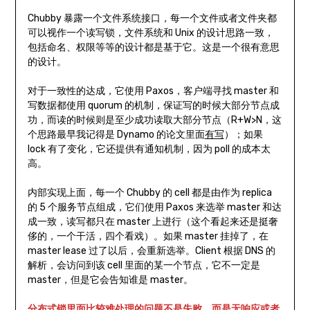
Chubby 暴露一个文件系统接口，每一个文件或者文件夹都
可以视作一个读写锁，文件系统和 Unix 的设计思路一致，
包括命名、权限等等的设计都是基于它。这是一个很有意思
的设计。
对于一致性的达成，它使用 Paxos，客户端寻找 master 和
写数据都使用 quorum 的机制，保证写的时候大部分节点成
功，而读的时候则是至少成功读取大部分节点（R+W>N，这
个思路最早我记得是 Dynamo 的论文里面
有写
）；如果
lock 有了变化，它还提供有通知机制，因为 poll 的成本太
高。
内部实现上面，每一个 Chubby 的 cell 都是由作为 replica
的 5 个服务节点组成，它们使用 Paxos 来选举 master 和达
成一致，读写都只在 master 上进行（这个看起来还是挺奢
侈的，一个干活，四个看戏）。如果 master 挂掉了，在
master lease 过了以后，会重新选举。Client 根据 DNS 的
解析，会访问到该 cell 里面的某一个节点，它不一定是
master，但是它会告知谁是 master。
分布式锁里面比较难处理的问题不是失败，而是无响应或者