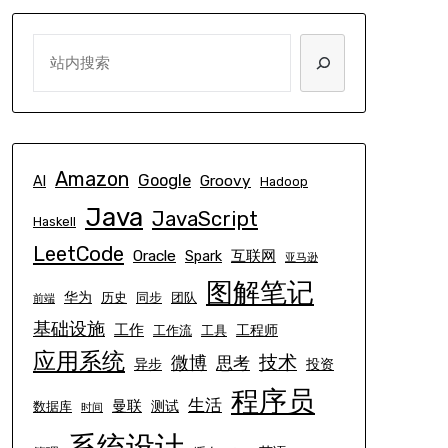
SEARCH
Amazon
Google
Groovy
AI
Hadoop
Java
JavaScript
Haskell
LeetCode
Oracle
互联网
Spark
亚马逊
图解笔记
华为
历史
同步
团队
前端
基础设施
工作
工程师
工作流
工具
应用系统
技术
微博
思考
异步
投资
程序员
生活
曼联
测试
数据库
时间
系统设计