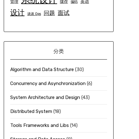
英语
管理
缓存
编码
设计
面试
问题
谈谈 Ops
分类
Algorithm and Data Structure
(30)
Concurrency and Asynchronization
(6)
System Architecture and Design
(43)
Distributed System
(18)
Tools Frameworks and Libs
(14)