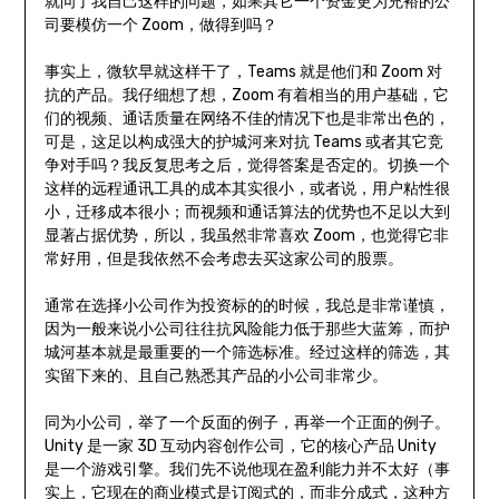
就问了我自己这样的问题，如果其它一个资金更为充裕的公
司要模仿一个 Zoom，做得到吗？
事实上，微软早就这样干了，Teams 就是他们和 Zoom 对
抗的产品。我仔细想了想，Zoom 有着相当的用户基础，它
们的视频、通话质量在网络不佳的情况下也是非常出色的，
可是，这足以构成强大的护城河来对抗 Teams 或者其它竞
争对手吗？我反复思考之后，觉得答案是否定的。切换一个
这样的远程通讯工具的成本其实很小，或者说，用户粘性很
小，迁移成本很小；而视频和通话算法的优势也不足以大到
显著占据优势，所以，我虽然非常喜欢 Zoom，也觉得它非
常好用，但是我依然不会考虑去买这家公司的股票。
通常在选择小公司作为投资标的的时候，我总是非常谨慎，
因为一般来说小公司往往抗风险能力低于那些大蓝筹，而护
城河基本就是最重要的一个筛选标准。经过这样的筛选，其
实留下来的、且自己熟悉其产品的小公司非常少。
同为小公司，举了一个反面的例子，再举一个正面的例子。
Unity 是一家 3D 互动内容创作公司，它的核心产品 Unity
是一个游戏引擎。我们先不说他现在盈利能力并不太好（事
实上，它现在的商业模式是订阅式的，而非分成式，这种方