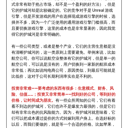
式非常有助于抢占市场，却不是一个盈利的好方法），但是
它的护城河却是比较确定的。它的竞争对手是 Unreal 游戏
引擎，但是开发游戏的用户在选择现成游戏引擎的时候，选
择并不多，因为一个广泛使用的通用游戏引擎门槛很高，而
且要切换游戏引擎，这里的成本也是非常显著的，因此我觉
得它的护城河是非常明确的。
有一些公司类型，或者是整个产业，它们的主营生意都是没
有清晰护城河的，这一类原则上需要避免。举例来说，比如
航空公司。你可以说航空业整体有它的护城河，但是单一的
航空公司，可以说是没有的，用户切换到一家新的航班成本
非常低；再比如说纯电商公司，原因类似，到最后可能就是
比低价，这对于公司长期利润率实在是不利的。
投资非常难——要考虑的东西有很多：生意模式、财务、风
险、估值……；投资又非常简单——找到好的公司，等到好的
价格，让时间成为朋友。
有一些众所周知的公司，它们有着
看不到边的护城河，它们也许不是爆发力最强的，但是它们
却有非常出色的抗风险能力。因为，有护城河就意味着，它
们可以把成本通过提价的方式转嫁到用户身上。在选好标的
以后，而我们要做的，就是等一个合适的价格。比如苹果，