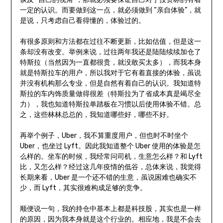
一定的认识。而要做到这一点，就必须做到 “亲自体验”，就
是说，只考虑自己看得懂的，体验过的。
有很多原则和方法都在过往不断更新，比如估值，但是这一
条却没有改变。举例来说，过往两年我还是陆陆续续加仓了
特斯拉（当然因为一直都很贵，就没敢买太多），而我本身
就是特斯拉车的用户，所以我对于它有着直接的体验，虽说
并没有机构那么专业，但是自然有着自己的认识。我知道特
斯拉的车内饰质量做得很差（特斯拉为了省成本真是竭尽全
力），我也知道特斯拉单踏板在习惯以后使用体验不错。总
之，这些林林总总的，我知道哪些好，哪些不好。
再举个例子，Uber，我不算重度用户，但也时不时坐个
Uber，也坐过 Lyft。因此我知道整个 Uber 使用的体验是怎
么样的。坐车的时候，我经常问司机，生意怎么样？和 Lyft
比，又怎么样？经过这几年疫情的低谷，总体来说，我觉得
长期来看，Uber 是一个还不错的生意，虽说困难也确实不
少，而 Lyft，其实很难构成足够的竞争。
顺便说一句，我的持仓中基本上都是科技股，其实也是一样
的原因，因为我本身就是这个行业的。相应地，我是不会去