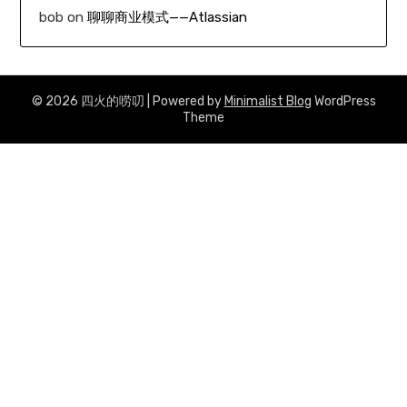
bob
on
聊聊商业模式——Atlassian
© 2026 四火的唠叨
| Powered by
Minimalist Blog
WordPress
Theme