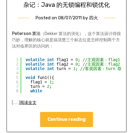
杂记：Java 的无锁编程和锁优化
Posted on
08/07/2011
by
四火
Peterson 算法
（Dekker 算法的演化），这个算法设计得很
巧妙，理解的核心就是搞清楚三个标志位是怎样控制两个方
法对临界区的访问的：
1
volatile
int
flag1 = 
0
; 
//主观因素：flag1 表
2
volatile
int
flag2 = 
0
; 
//主观因素：flag2 表
3
volatile
int
turn = 
1
; 
//客观因素：turn 取 1
4
5
void
fun1(){   
6
flag1 = 
1
;   
7
turn = 
2
;   
8
while
[……]
阅读全文
Continue reading