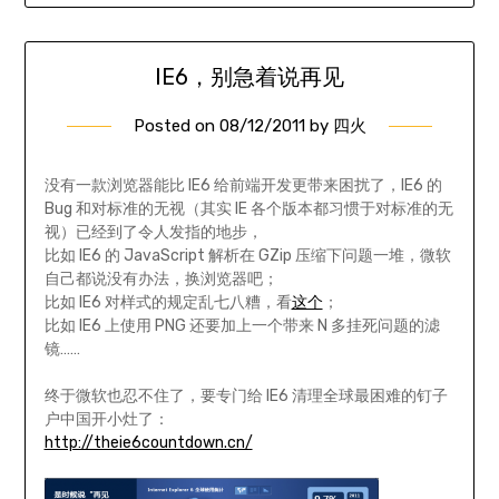
IE6，别急着说再见
Posted on
08/12/2011
by
四火
没有一款浏览器能比 IE6 给前端开发更带来困扰了，IE6 的
Bug 和对标准的无视（其实 IE 各个版本都习惯于对标准的无
视）已经到了令人发指的地步，
比如 IE6 的 JavaScript 解析在 GZip 压缩下问题一堆，微软
自己都说没有办法，换浏览器吧；
比如 IE6 对样式的规定乱七八糟，看
这个
；
比如 IE6 上使用 PNG 还要加上一个带来 N 多挂死问题的滤
镜……
终于微软也忍不住了，要专门给 IE6 清理全球最困难的钉子
户中国开小灶了：
http://theie6countdown.cn/