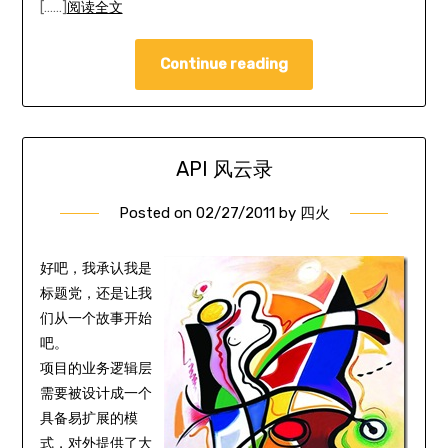
[……]
阅读全文
Continue reading
API 风云录
Posted on
02/27/2011
by
四火
好吧，我承认我是
标题党，还是让我
们从一个故事开始
吧。
项目的业务逻辑层
需要被设计成一个
具备易扩展的模
式，对外提供了大