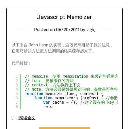
Javascript Memoizer
Posted on
06/20/2011
by
四火
以下来自 John Hann 的实现，这段代码引起了我的注意，
它用巧妙的方法把方法调用的结果缓存起来了。
代码解析：
1
// memoize: 使用 memoization 来缓存的通用方法 
2
// func: 要被缓存的方法 
3
// context: 方法执行上下文 
4
// Note: 方法必须是外部可访问的，参数是可字符序列
5
function
memoize (func, context) { 
6
function
memoizeArg (argPos) { 
//参数表示
7
var
cache = {}; 
//这个缓存的 key 是参数
8
retu
[……]
阅读全文