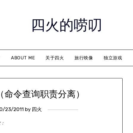
四火的唠叨
章
ABOUT ME
关于四火
旅行映像
独立游戏
RS（命令查询职责分离）
0/23/2011
by
四火
改：