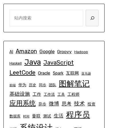
SEARCH
Amazon
Google
Groovy
AI
Hadoop
Java
JavaScript
Haskell
LeetCode
Oracle
互联网
Spark
亚马逊
图解笔记
华为
历史
同步
团队
前端
基础设施
工作
工程师
工作流
工具
应用系统
技术
微博
思考
异步
投资
程序员
生活
曼联
测试
数据库
时间
系统设计