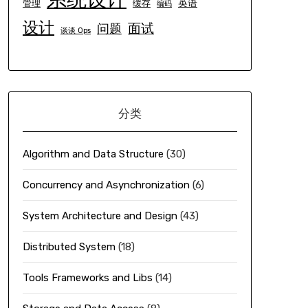
英语
管理
缓存
编码
设计
面试
问题
谈谈 Ops
分类
Algorithm and Data Structure
(30)
Concurrency and Asynchronization
(6)
System Architecture and Design
(43)
Distributed System
(18)
Tools Frameworks and Libs
(14)