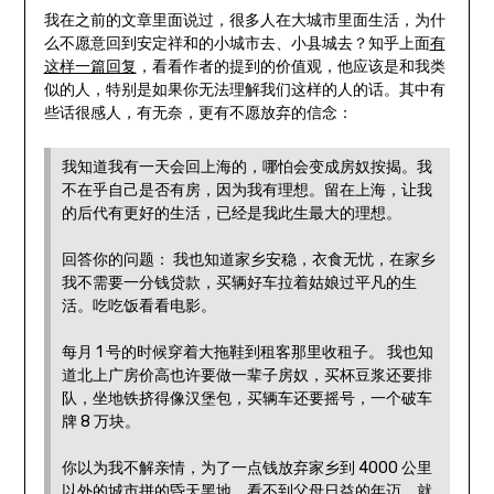
我在之前的文章里面说过，很多人在大城市里面生活，为什
么不愿意回到安定祥和的小城市去、小县城去？知乎上面
有
这样一篇回复
，看看作者的提到的价值观，他应该是和我类
似的人，特别是如果你无法理解我们这样的人的话。其中有
些话很感人，有无奈，更有不愿放弃的信念：
我知道我有一天会回上海的，哪怕会变成房奴按揭。我
不在乎自己是否有房，因为我有理想。留在上海，让我
的后代有更好的生活，已经是我此生最大的理想。
回答你的问题： 我也知道家乡安稳，衣食无忧，在家乡
我不需要一分钱贷款，买辆好车拉着姑娘过平凡的生
活。吃吃饭看看电影。
每月 1 号的时候穿着大拖鞋到租客那里收租子。 我也知
道北上广房价高也许要做一辈子房奴，买杯豆浆还要排
队，坐地铁挤得像汉堡包，买辆车还要摇号，一个破车
牌 8 万块。
你以为我不解亲情，为了一点钱放弃家乡到 4000 公里
以外的城市拼的昏天黑地，看不到父母日益的年迈，就