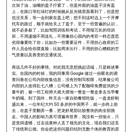
次加了油，油嘴的盖子拧紧了，但是外面的油盖子没有盖
上，在路口等红绿灯的时候她从反光镜里面看到了，但是想
也没关系，等一会到家在盖上吧；想不到这时边上一个开摩
托车的路过，顺手就给关上了盖子。至于一些普遍的认识，
就不必多叙了，比如驾照训练和考试，不用报冗长的培训
班，不用递烟不用送礼，不用像担心国内的考官一样态度恶
劣得像要吃了你；比如办一些重要证件，不用担心政府的工
作人员会给你摆臭脸；比如周末出行，不用的担心糟糕的空
气质量以及善变的交通状况。
再说几件不好的事情。对此我无意想挑起话端，只是称述事
实。在国内的时候，我的同事用 Google 做过一份匿名的调
查问卷在公司内部收集信息，没有控制写权限，结果被公司
内部的人改得乱七八糟；公司楼上为了配咖啡免费提供的少
量牛奶，被一些工程师大摇大摆地一整盒一整盒拿去当早餐
牛奶喝。到了国外，昨天去一家自助餐馆吃饭，一盘龙虾刚
盛出来，一位年纪大约 50 多岁的中国男子，就一步跨上前
去，在盘子里翻弄一番，把龙虾尾部比较整块的肉全部挑
走。中国人的影响力真可谓遍布世界，我没有一丝恼火，只
是觉得遗憾，过去说黄种人丢了领先的文化，现在我们还丢
了传统和公德。你会把这些问题归结到无数个体的教育的原