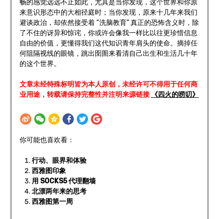
畅的感觉远远不止如此，尤其是当你发现，这个世界和你原
来意识形态中的大相径庭时；当你发现，原来十几年来我们
避谈政治，却依然接受着 “洗脑教育” 真正的恐怖含义时，除
了不住的讶异和惊诧，你或许会像我一样比以往更珍惜信息
自由的价值，更懂得我们这代知识青年肩头的使命。摘掉任
何阻隔视线的眼镜，跳出囹圄来看清自己出生和生活几十年
的这个世界。
文章未经特殊标明皆为本人原创，未经许可不得用于任何商
业用途，转载请保持完整性并注明来源链接
《四火的唠叨》
你可能也喜欢看：
行动、眼界和体验
西雅图印象
用 SOCKS5 代理翻墙
北漂两年来的思考
西雅图第一周