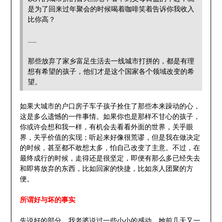
是为了回来过年聚会的时候喝着咖啡笑着告诉你我收入
比你高？
……
那些放弃了家乡富足生活去一线城市打拼的，都是有理
想有希望的孩子，他们才是这个国家各个领域改变的希
望。
如果大城市的户口房子车子孩子拴住了那些本来躁动的心，
这是多么遗憾的一件事情。如果你也是那样不甘心的孩子，
你或许会想和我一样，有机会去看看外面的世界，关乎眼
界，关乎价值的实现；听起来好像很荒谬，但是我在做决定
的时候，甚至都不敢想太多，怕自己改变了主意。不过，在
最终成行的时候，走得还是很坚定，即便有那么多已经失去
和即将放弃的东西，比如回家的快捷，比如亲人团聚的方
便。
所谓好与坏的事实
先说好的部分，我老婆说过一些小小的感动。她前几天又一