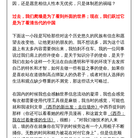
因，还是愿意相信人性本无优劣，只是体制惹的祸端？
过去，我们爬墙是为了看到外面的世界；现在，我们跃过它
是为了看清当代的中国
下面这一小段是写给那些对这个历史悠久的民族有信念和愿
望去改变他、让他更好的朋友的。我不想说多，因为这个话
题上有太多内容需要倒出来，我怕刹不住车。我的一位同事
说过我们肩上的些许使命，是关于知识分子的使命，是关于
我们在如今这样一个无法在自由透明和平等的环境下去发挥
自己的特长和才智，如何去做一些有益之事的使命。如果你
是喜欢站在道德制高点绑架人的伪君子，或者对别人选择的
生活和观点缺少尊重的不屑党，那这些话大可略过。
在国内的时候我也会感触世界信息流动的凝滞，我也会感觉
每次都需要使用代理工具很是麻烦，我当时的感觉，可能也
就和我读到文章
《西乔的新出发：去往墙外》
中西乔提到的
那样（你还可以看看她的程序员漫画，和这篇文章
《西乔：
我在过着奢侈的生活》
，很酷），“对我们做技术的人来
说，墙的存在就像你在写字的时候旁边有一个人用棍子不断
捅你。无数的时间和精力被花在对付它身上”，但是信息顺