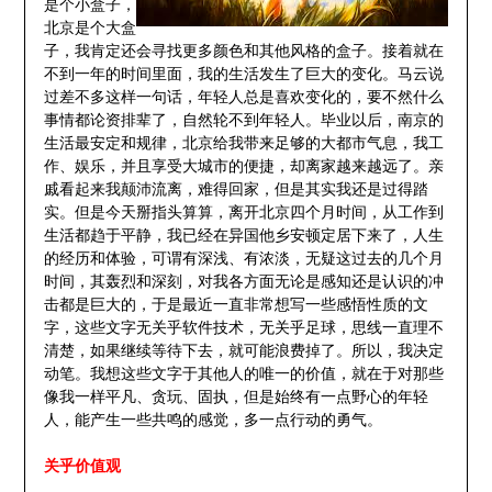
是个小盒子，
北京是个大盒
子，我肯定还会寻找更多颜色和其他风格的盒子。接着就在
不到一年的时间里面，我的生活发生了巨大的变化。马云说
过差不多这样一句话，年轻人总是喜欢变化的，要不然什么
事情都论资排辈了，自然轮不到年轻人。毕业以后，南京的
生活最安定和规律，北京给我带来足够的大都市气息，我工
作、娱乐，并且享受大城市的便捷，却离家越来越远了。亲
戚看起来我颠沛流离，难得回家，但是其实我还是过得踏
实。但是今天掰指头算算，离开北京四个月时间，从工作到
生活都趋于平静，我已经在异国他乡安顿定居下来了，人生
的经历和体验，可谓有深浅、有浓淡，无疑这过去的几个月
时间，其轰烈和深刻，对我各方面无论是感知还是认识的冲
击都是巨大的，于是最近一直非常想写一些感悟性质的文
字，这些文字无关乎软件技术，无关乎足球，思线一直理不
清楚，如果继续等待下去，就可能浪费掉了。所以，我决定
动笔。我想这些文字于其他人的唯一的价值，就在于对那些
像我一样平凡、贪玩、固执，但是始终有一点野心的年轻
人，能产生一些共鸣的感觉，多一点行动的勇气。
关乎价值观