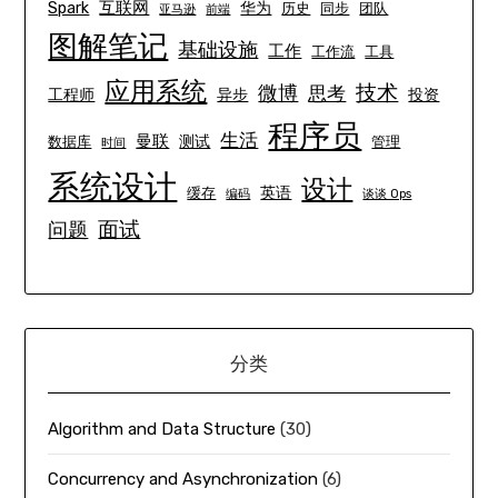
互联网
Spark
华为
历史
同步
团队
亚马逊
前端
图解笔记
基础设施
工作
工作流
工具
应用系统
技术
微博
思考
工程师
异步
投资
程序员
生活
曼联
测试
数据库
管理
时间
系统设计
设计
英语
缓存
编码
谈谈 Ops
面试
问题
分类
Algorithm and Data Structure
(30)
Concurrency and Asynchronization
(6)