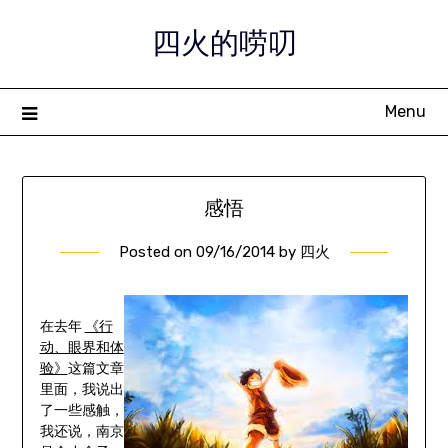
Skip
四火的唠叨
to
content
Menu
感悟
Posted on
09/16/2014
by
四火
在去年
《行
动、眼界和体
验》
这篇文章
里面，我说出
了一些感触，
我还说，南京