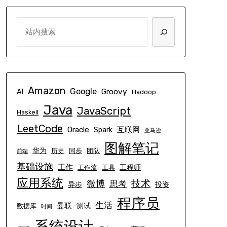
SEARCH
Amazon
Google
Groovy
AI
Hadoop
Java
JavaScript
Haskell
LeetCode
Oracle
互联网
Spark
亚马逊
图解笔记
华为
历史
同步
团队
前端
基础设施
工作
工程师
工作流
工具
应用系统
技术
微博
思考
异步
投资
程序员
生活
曼联
测试
数据库
时间
系统设计