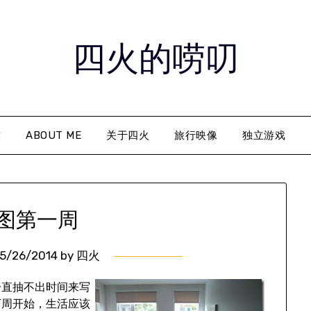
四火的唠叨
章
ABOUT ME
关于四火
旅行映像
独立游戏
图第一周
5/26/2014
by
四火
一直抽不出时间来写
下周开始，生活应该