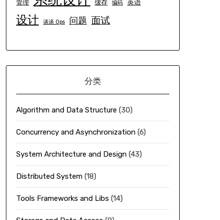
英语
管理
缓存
编码
设计
面试
问题
谈谈 Ops
分类
Algorithm and Data Structure
(30)
Concurrency and Asynchronization
(6)
System Architecture and Design
(43)
Distributed System
(18)
Tools Frameworks and Libs
(14)