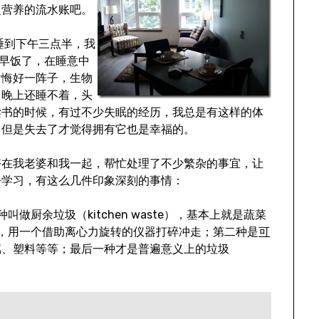
乏营养的流水账吧。
直睡到下午三点半，我
的早饭了，在睡意中
后悔好一阵子，生物
，晚上还睡不着，头
读书的时候，有过不少失眠的经历，我总是有这样的体
，但是失去了才觉得拥有它也是幸福的。
好在我老婆和我一起，帮忙处理了不少繁杂的事宜，让
去学习，有这么几件印象深刻的事情：
厨余垃圾（kitchen waste），基本上就是蔬菜
，用一个借助离心力旋转的仪器打碎冲走；第二种是
可
属、塑料等等；最后一种才是普遍意义上的垃圾