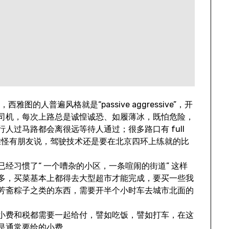
雅图的人普遍风格就是“passive aggressive”，开
司机，每次上路总是诚惶诚恐、如履薄冰，既怕危险，
人过马路都会离很远等待人通过；很多路口有 full
过。难怪有朋友说，驾驶技术还是要在北京四环上练就的比
经习惯了“ 一个嘈杂的小区，一条喧闹的街道” 这样
多，买菜基本上都得去大型超市才能完成，要买一些我
芳斋粽子之类的东西，需要开半个小时车去城市北面的
小费和税都需要一起给付，譬如吃饭，譬如打车，在这
是通常要给的小费。