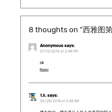
8 thoughts on “
西雅图
Anonymous
says:
07/12/2014 at 2:48 PM
ok
Reply
t.k.
says:
06/28/2014 at 5:48 AM