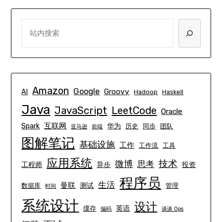
SEARCH
Amazon
Google
Groovy
AI
Hadoop
Haskell
Java
JavaScript
LeetCode
Oracle
互联网
Spark
华为
历史
同步
团队
亚马逊
前端
图解笔记
基础设施
工作
工作流
工具
应用系统
技术
微博
思考
工程师
异步
投资
程序员
生活
曼联
测试
数据库
管理
时间
系统设计
设计
英语
缓存
编码
谈谈 Ops