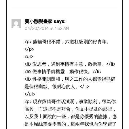
竇小蹦與畫家
says:
04/20/2014 at 1:52 AM
<p> 熊貓哥很不錯，六道杠級別的好青年。
</p>
<ul>
<li> 愛思考，遇到事情有主意，敢擔當。</li>
<li> 做事情手腳機靈，動作很快。</li>
<li> 性格開朗隨和，與之工作的人都覺得熊貓
是個很幽默、很耐心的人。</li>
</ul>
<p> 現在熊貓哥生活滋潤，事業順利，很為你
高興，而這些不是巧合，你文中提及的那些，
以及我上面說的一些，都是你優秀的證據，也
是本屌絲需要學習的，這兩年我也向你學習了