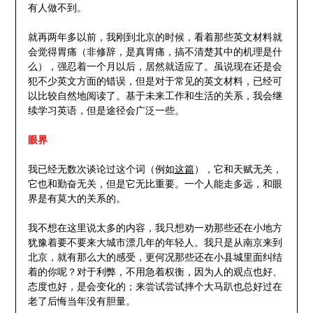
有人做不到。
就再两年多以前，我刚到北京的时候，看着那些英文材料就
会觉得胃痛（非修辞，是真胃痛，搞不清楚其中的机理是什
么），强忍着一个月以后，居然就适应了。虽说现在还是会
犯不少英文方面的错误，但是对于常见的英文材料，已经可
以比较自然地阅读了。基于未来工作和生活的关系，我会继
续学习英语，但是途径会广泛一些。
眼界
我已经无数次谈论过这个词（例如
这篇
），它和天赋无关，
它也和勤奋无关，但是它无比重要。一个人能走多远，和眼
界是有莫大的关系的。
我不想在这里说太多的内容，我只想劝一劝那些还在小地方
犹豫着要不要来大城市漂几年的年轻人。我只是从南京来到
北京，就有那么大的感受，更何况那些还在小县城里面纠结
着的你呢？对于利弊，不用急着权衡，因为人的观点也好、
态度也好，是会变化的；来尝试尝试摔个大马趴也总好过在
老了后悔当年没有胆量。