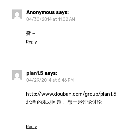
Anonymous
says:
04/30/2014 at 11:02 AM
赞～
Reply
plan1.5
says:
04/29/2014 at 6:46 PM
http://www.douban.com/group/plan1.5
北漂 的规划问题， 想一起讨论讨论
Reply