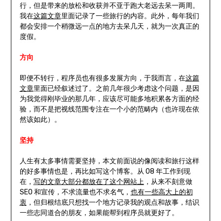
行，但是带来的放松和收获并不亚于跑大老远去呆一两周。
我在
这篇文章
里面记录了一些旅行的内容。此外，每年我们
都会安排一个稍微远一点的地方去呆几天，就为一次真正的
度假。
方向
即便不转行，程序员也有很多发展方向，于我而言，在
这篇
文章
里面已经叙述过了。之前几年很少考虑这个问题，是因
为我觉得刚毕业的那几年，应该尽可能多地积累各方面的经
验，而不是把视线范围专注在一个小的范畴内（也许现在依
然该如此）。
坚持
人生有太多事情需要坚持，本文前面说的像阅读和旅行这样
的好多事情也是，再比如写这个博客。从 08 年工作到现
在，
写的文章大部分都放在了这个网站上
，从来不刻意做
SEO 和宣传，不求流量也不求名气，
也有一些高大上的初
衷
，但归根结底只想找一个地方记录我的观点和故事，结识
一些志同道合的朋友，如果能帮到程序员就更好了。