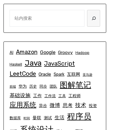
SEARCH
Amazon
Google
Groovy
AI
Hadoop
Java
JavaScript
Haskell
LeetCode
Oracle
互联网
Spark
亚马逊
图解笔记
华为
历史
同步
团队
前端
基础设施
工作
工程师
工作流
工具
应用系统
技术
微博
思考
异步
投资
程序员
生活
曼联
测试
数据库
时间
系统设计