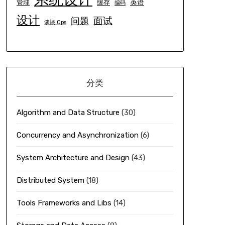
英语
管理
缓存
编码
设计
面试
问题
谈谈 Ops
分类
Algorithm and Data Structure
(30)
Concurrency and Asynchronization
(6)
System Architecture and Design
(43)
Distributed System
(18)
Tools Frameworks and Libs
(14)