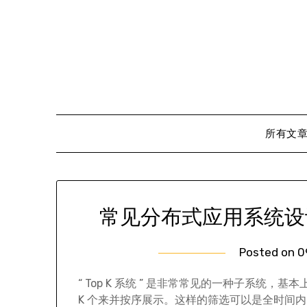
Skip
to
content
所有文
常见分布式应用系统设计
Posted on
0
“ Top K 系统 ” 是非常常见的一种子系统
K 个来并按序展示。这样的筛选可以是全时间