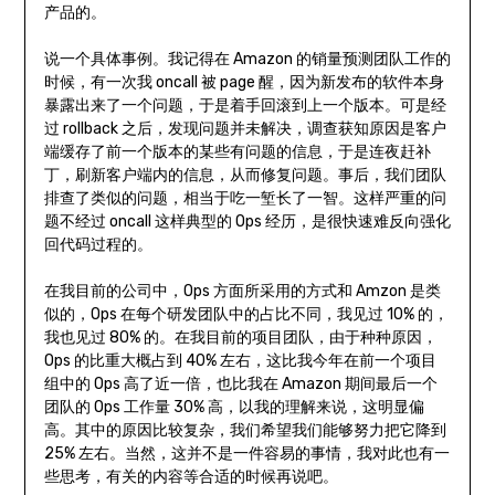
产品的。
说一个具体事例。我记得在 Amazon 的销量预测团队工作的
时候，有一次我 oncall 被 page 醒，因为新发布的软件本身
暴露出来了一个问题，于是着手回滚到上一个版本。可是经
过 rollback 之后，发现问题并未解决，调查获知原因是客户
端缓存了前一个版本的某些有问题的信息，于是连夜赶补
丁，刷新客户端内的信息，从而修复问题。事后，我们团队
排查了类似的问题，相当于吃一堑长了一智。这样严重的问
题不经过 oncall 这样典型的 Ops 经历，是很快速难反向强化
回代码过程的。
在我目前的公司中，Ops 方面所采用的方式和 Amzon 是类
似的，Ops 在每个研发团队中的占比不同，我见过 10% 的，
我也见过 80% 的。在我目前的项目团队，由于种种原因，
Ops 的比重大概占到 40% 左右，这比我今年在前一个项目
组中的 Ops 高了近一倍，也比我在 Amazon 期间最后一个
团队的 Ops 工作量 30% 高，以我的理解来说，这明显偏
高。其中的原因比较复杂，我们希望我们能够努力把它降到
25% 左右。当然，这并不是一件容易的事情，我对此也有一
些思考，有关的内容等合适的时候再说吧。