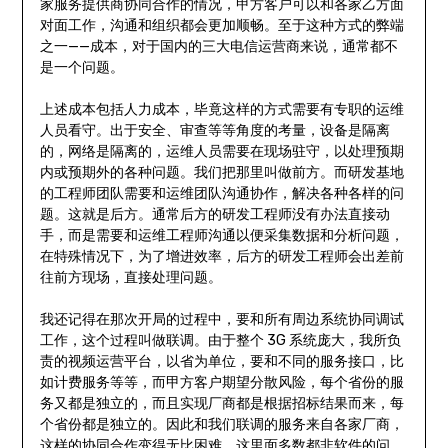
家服务提供商协同合作的情况，甲方客户可以和各家乙方面
对面工作，沟通和组织都会更加顺畅。至于这种方式的弊端
之一——成本，对于国内的三大电信运营商来说，通常都不
是一个问题。
上述成本包括人力成本，毕竟这样的方式需要有专职的运维
人员看守。出于安全、审查等等角度的考量，设备是隔离
的，网络是隔离的，运维人员需要在现场驻守，以处理预期
内或预期外的各种问题。我们把那里叫做前方。而研发基地
的工程师团队需要和运维团队沟通协作，解决各种各样的问
题。这就是后方。通常后方的研发工程师没有办法直接动
手，而是需要和运维工程师沟通以便采集数据和分析问题，
在特殊情况下，为了增进效率，后方的研发工程师会出差前
往前方现场，直接处理问题。
我还记得在那次开局的过程中，要和所有周边系统协同调试
工作，这个过程叫做联调。由于整个 3G 系统庞大，我所负
责的视频运营平台，以省为单位，要和不同的服务接口，比
如计费服务等等，而甲方客户期望分散风险，每个省份的服
务又都是独立的，而且实现厂商都是根据招标结果而来，每
个省份都是独立的。因此和我们联调的服务来自各家厂商，
这样的协同合作变得无比困难。这里面多数都非软件的问