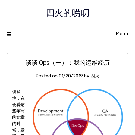
Skip
四火的唠叨
to
content
Menu
谈谈 Ops（一）：我的运维经历
Posted on
01/20/2019
by
四火
偶然
地，在
会看这
些年写
的文章
的时
候，发