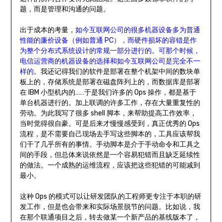
题，而是管理和沟通的问题。
出于成本的考量，
如今互联网公司的很多机器设备多为普通
性能的廉价设备（例如普通 PC），而硬件损坏的容错是作
为整个分布式系统设计
的
常规一部分进行的。可那个时候，
电信运营商的机器设备的选择和如今互联网公司是完全不一
样的
。我还记得我们的软件是部署在整个机架中间的数块单
板上的，存储系统是部署在磁盘阵列上的，而数据库是部署
在 IBM 小型机内的……于是我们许多的 Ops 操作，都是基于
单台机器进行的。加上联调的许多工作，存在大量重复性的
劳动。为此我写了很多 shell 脚本，来帮助提高工作效率，
当时觉得很自豪。可是后来才慢慢感受到，真正优秀的 Ops
流程，是不需要自己现场去手写这些脚本的，工具应该帮我
们干了几乎所有的事情。手动脚本是介于手动命令和工具之
间的手段，但总体来说依然是一个容易犯错而且缺乏延续性
的做法。一个成熟的运维流程，应该把这些犯错的可能减到
最小。
这种 Ops 的模式可以让研发团队的工程师更专注于本职的研
发工作，但是也会带来和实际场景脱节的问题。比如说，我
在那个联通项目之后，转去做某一个新产品的基线版本了，