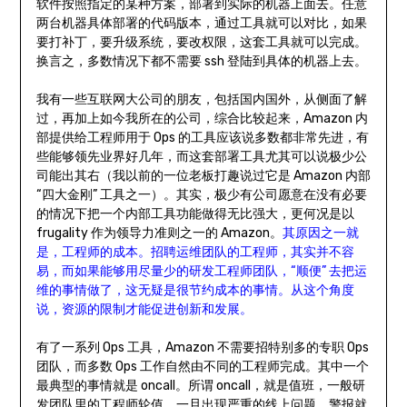
软件按照指定的某种方案，部署到实际的机器上面去。任意
两台机器具体部署的代码版本，通过工具就可以对比，如果
要打补丁，要升级系统，要改权限，这套工具就可以完成。
换言之，多数情况下都不需要 ssh 登陆到具体的机器上去。
我有一些互联网大公司的朋友，包括国内国外，从侧面了解
过，再加上如今我所在的公司，综合比较起来，Amazon 内
部提供给工程师用于 Ops 的工具应该说多数都非常先进，有
些能够领先业界好几年，而这套部署工具尤其可以说极少公
司能出其右（我以前的一位老板打趣说过它是 Amazon 内部
“四大金刚” 工具之一）。其实，极少有公司愿意在没有必要
的情况下把一个内部工具功能做得无比强大，更何况是以
frugality 作为领导力准则之一的 Amazon。
其原因之一就
是，工程师的成本。招聘运维团队的工程师，其实并不容
易，而如果能够用尽量少的研发工程师团队，“顺便” 去把运
维的事情做了，这无疑是很节约成本的事情。从这个角度
说，资源的限制才能促进创新和发展。
有了一系列 Ops 工具，Amazon 不需要招特别多的专职 Ops
团队，而多数 Ops 工作自然由不同的工程师完成。其中一个
最典型的事情就是 oncall。所谓 oncall，就是值班，一般研
发团队里的工程师轮值，一旦出现严重的线上问题，警报就