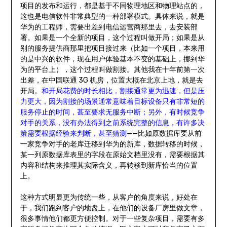
项目的发布和运行，都是基于不同物理地区和物理站点的，
这也是电信软件非常典型的一种部署模式。具体来说，就是
华为的工程师，需要出差到电信运营商那里去，去安装部
署。如果是一个全新的项目，这个过程叫做开局；如果是从
别的服务提供商那里把项目接过来（比如一个项目，本来用
的是中兴的软件，现在用户体验基本不变的基础上，挪到华
为的平台上），这个过程叫做割接。其他我在十年前第一次
出差，在中国联通 3G 机房，位置大概在北京上地，就是去
开局。
和开局花费的时长相比，割接通常更为迅速，但是压
力更大，因为割接的场景通常意味着目标设备只有非常短的
服务停止的时间，甚至要求无服务中断；另外，有时候竞争
对手的关系，没有办法得到之前系统完整的信息，有许多决
策需要根据经验来判断，甚至猜测
——比如原数据库要从前
一家竞争对手的老库迁移到华为的新库，数据转移的时候，
某一列原数据库表里的字段在原始文档里没有，需要根据其
内容和结构来推理其实际含义，再转移到新库恰当的位置
上。
这种方式明显更为传统一些，从客户的角度来说，好处在
于，我们跑到客户的地盘上，在他们的设备厂房里做文章，
很多事情他们都更方便控制。对于一些复杂项目，需要有多