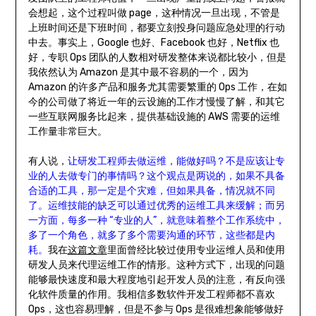
会想起，这个过程叫做 page，这种情况一旦出现，不管是
上班时间还是下班时间，都要立刻投身问题应急处理的行动
中去。事实上，Google 也好、Facebook 也好，Netflix 也
好，专职 Ops 团队的人数相对研发整体来说都比较小，但是
我依然认为 Amazon 是其中最不容易的一个，因为
Amazon 的许多产品和服务尤其需要繁重的 Ops 工作，在如
今的公司做了将近一年的云设施的工作才慢慢了解，和其它
一些互联网服务比起来，提供基础设施的 AWS 需要的运维
工作量非常巨大。
有人说，
让研发工程师去做运维，能做好吗？不是应该让专
业的人去做专门的事情吗？这个观点是两说的，如果不具备
合适的工具，那一定是个灾难，但如果具备，情况就不同
了。运维技能的缺乏可以通过优秀的运维工具来缓解；而另
一方面，每多一种 “专业的人”，就意味着整个工作系统中，
多了一个角色，就多了多个需要沟通的环节，这些都是内
耗。
我在
这篇文章
里面曾经比较过使用专业运维人员和使用
研发人员来代理运维工作的情形。这种方式下，出现的问题
能够最快速度和最大程度地引起开发人员的注意，有反向强
化软件质量的作用。我相信多数软件开发工程师都不喜欢
Ops，这也容易理解，但是不参与 Ops 是很难想象能够做好