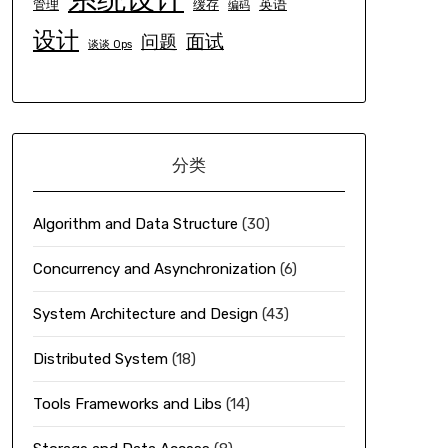
英语
管理
缓存
编码
设计
面试
问题
谈谈 Ops
分类
Algorithm and Data Structure
(30)
Concurrency and Asynchronization
(6)
System Architecture and Design
(43)
Distributed System
(18)
Tools Frameworks and Libs
(14)