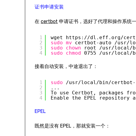
证书申请安装
在
certbot
申请证书，选好了代理和操作系统一个，
1
wget https:
//dl
.eff.org
/cert
2
sudo
mv
certbot-auto 
/usr/lo
3
sudo
chown
root 
/usr/local/b
4
sudo
chmod
0755 
/usr/local/b
接着自动安装，中途退出了：
1
sudo
/usr/local/bin/certbot-
2
...
3
To use Certbot, packages fro
4
Enable the EPEL repository a
EPEL
既然是没有 EPEL，那就安装一个：