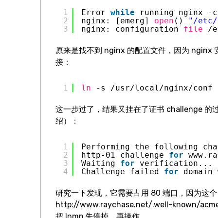
1
Error 
while
running nginx -c
2
nginx: [emerg] 
open
() 
"/etc/
3
nginx: configuration 
file
/e
原来是找不到 nginx 的配置文件，因为 ngi
接：
1
ln
-s 
/usr/local/nginx/conf
这一步过了，结果又挂在了证书 challenge 的
绍）：
1
Performing the following cha
2
http-01 challenge 
for
www.ra
3
Waiting 
for
verification...
4
Challenge failed 
for
domain 
研究一下发现，它需要占用 80 端口，因为这个 ch
http://www.raychase.net/.well-know
把 lnmp 先停掉，再操作。