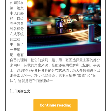
如同我在
第一篇文
中说的那
样，自己
在学习各
种各样分
布式系统
的过程
中，做了
一些笔
记，也有
自己的理解，把它们放到一起，用一张图选择最主要的部分
来阐释，从我的角度来说，是能够帮助理解和记忆的。事实
上，遇到的很多各种各样的分布式系统，绝大多数都逃不出
那最常见的十几种，也就是说，逃不出这些 “套路” 和 “玩
法”。这就是把它们整理成一
[……]
阅读全文
Continue reading