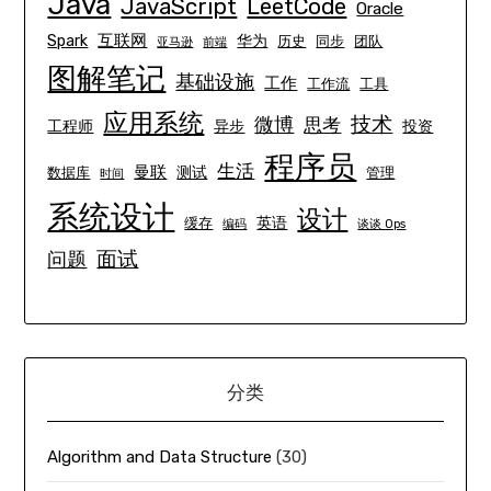
Java
JavaScript
LeetCode
Oracle
互联网
Spark
华为
历史
同步
团队
亚马逊
前端
图解笔记
基础设施
工作
工作流
工具
应用系统
技术
微博
思考
工程师
异步
投资
程序员
生活
曼联
测试
数据库
管理
时间
系统设计
设计
英语
缓存
编码
谈谈 Ops
面试
问题
分类
Algorithm and Data Structure
(30)