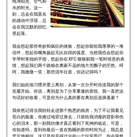
纯净阳光、空气和
水的时光。这一
刻，总会在我莫名
的感动中浮现，总
会在我沉默的回忆
里起落。
我会想起那些奇妙和疯狂的体验，想起你留给我厚厚的一堆
信件，想起你嘴角扬起无比自得的弧度。当然我也会想起你
学琴时笨拙的手指，想起你在 KFC 狠狠刷我一笔时得意的表
情，想起我们两个路痴在离家不远的地方兜圈子的茫然。呵
呵，我微微一笑：那些流年往昔，你还记得吗？
我们如此地习惯并爱上离别，从第一次分开时你送我的那个
笑靥开始。你说，离别是为了分享重逢的喜悦。我一直把这
句话好好收着，可是你为什么真的要在离别后选择逃避？
我依然记得当我轻轻走进那个熟悉的病房，为了不让我看见
苍白的脸庞，你难过地背过身去，只留给我消瘦的背影和伤
心的泪水，那一刻我仿佛才真正看到了死神的临近。可是，
你知道吗，直到你最后一直在熟睡的那些时间为止，我总是
坚定地相信，这只是你开得过分的一个玩笑而已，你会突然