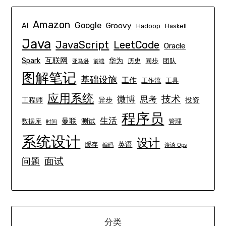
Amazon
Google
Groovy
AI
Hadoop
Haskell
Java
JavaScript
LeetCode
Oracle
互联网
Spark
华为
历史
同步
团队
亚马逊
前端
图解笔记
基础设施
工作
工作流
工具
应用系统
技术
微博
思考
工程师
异步
投资
程序员
生活
曼联
测试
数据库
管理
时间
系统设计
设计
英语
缓存
编码
谈谈 Ops
面试
问题
分类