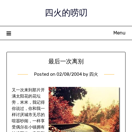
Skip
四火的唠叨
to
content
Menu
最后一次离别
Posted on
02/08/2004
by
四火
又一次来到那片开
满太阳花的花坛
旁，米米，我记得
你说过，你和我一
样讨厌城市无尽的
喧嚣吵闹，一样享
受偶尔在小镇拥有