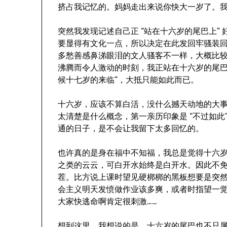
挤占我记忆的。妈妈走出来说你快大一岁了。
突然我发现记述自己正 “站在十六岁的尾巴上” 好
要显得有文化一点，所以决定在此发回牢骚装
多愁善感鼻涕眼泪的文人骚客不一样，大概比较
沸腾而令人激动的时刻，我正站在十六岁的尾
候十七岁的来临”，大抵只能如此而已。
十六岁，应该不算白活，没什么撼天动地的大
太清楚是什么概念，第一亲历印象是 “不过如
通的日子，是不会让我留下太多回忆的。
也许真的是身在福中不知福，我总是觉得十六
之类的云云，可白开水始终是白开水。因此不
茬。比方说上课时望见硬梆梆的黑板想要是突
会主义明天发愤做作业该多爽，或者时指望一
大家快逃命啊肯定很刺激……
想到这里，我想说的是，十六岁的尾巴也不只