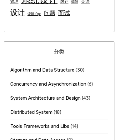
英语
管理
缓存
编码
设计
面试
问题
谈谈 Ops
分类
Algorithm and Data Structure
(30)
Concurrency and Asynchronization
(6)
System Architecture and Design
(43)
Distributed System
(18)
Tools Frameworks and Libs
(14)