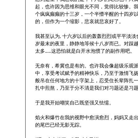
起，也许因为思维和眼光不同，觉得比较惨。
个疯疯癫癫的十三岁，一个半懵半醒的十四岁
的，但作为一个缩影，悲哀就悲哀好了。
我甚至认为, 十六岁以后的轰轰烈烈或平平淡
岁最末的夜里，静静地等候十八岁而已。对踩
太多……这恐怕就是白开水泡惯了的副作用吧。
无奈有，希冀也是有的。也许我会像超级乐观
中，享受考试赋予的精神快乐，乃至于激情飞
般吊在任何地方的十字架上，忍受住长辈阵扎
扎中煎熬，乃至于分不清是我们对习题还是习
于是我开始嘲笑自己既坚强又怯懦。
焰火和爆竹在我的视野中愈演愈烈，妈妈又走
的尾巴已经无影无踪。