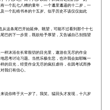
我有一个乱七八糟的童年，一个邋里邋遢的十二岁，一
以及一个乱啃书本的十五岁。似乎历史不该仅仅如此
淡也从这条尾巴开始延伸。眺望，可能不过看到那个十七
越尾巴的下一步里，既欲给予厚望，又告诫自己别指望
派一样沐浴在长辈殷切的目光里，遨游在无尽的作业
扬地思考讨论习题。当然乐极生悲，也许我会如耶稣一
一样的目光，经受作业无尽的疯狂虐待，在因考试而挣
题对我们有信心。
出来说你终于大一岁了。我笑。猛回头才发现，十六岁