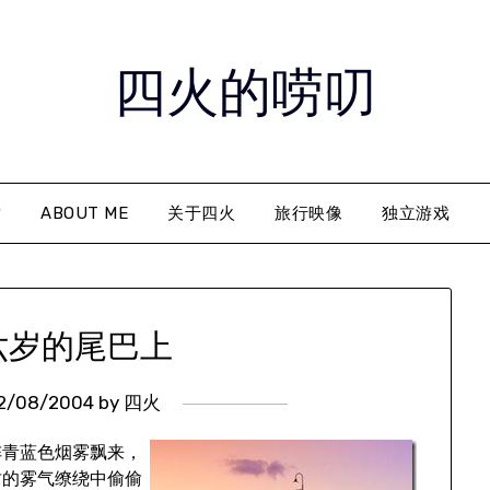
四火的唠叨
章
ABOUT ME
关于四火
旅行映像
独立游戏
六岁的尾巴上
2/08/2004
by
四火
阵青蓝色烟雾飘来，
竹的雾气缭绕中偷偷