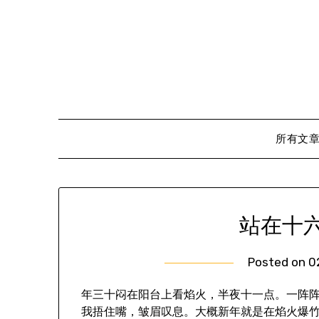
Skip
to
content
所有文
站在十
Posted on
0
年三十闷在阳台上看焰火，半夜十一点。一阵
我捂住嘴，皱眉叹息。大概新年就是在焰火爆