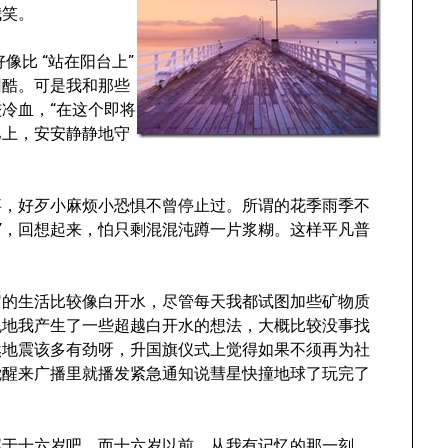
我笑。
像比 “站在阳台上”
回酷。可是我和那些
冷血，“在这个即将
巴上，安安静静地守
事，好歹小麻烦小恐惧不曾停止过。所谓的花季雨季不
此”，回想起来，怕只剩混混沌蹲一片浆糊。这样平凡普
岁的生活比较像白开水，尽管每天我都试图加些矿物质
免地我产生了一些超越白开水的想法，大概比较没事找
然地震该多有劲呀，升国旗仪式上觉得如果不须再为社
觉醒来广播里就播发紧急通知说彗星快撞地球了玩完了
属于十六岁吧。而十六岁以前，从我有记忆的那一刻