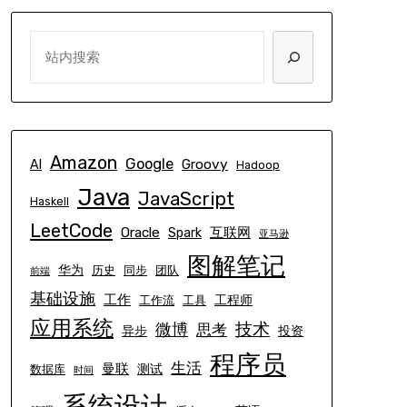
SEARCH
Amazon
Google
Groovy
AI
Hadoop
Java
JavaScript
Haskell
LeetCode
Oracle
互联网
Spark
亚马逊
图解笔记
华为
历史
同步
团队
前端
基础设施
工作
工程师
工作流
工具
应用系统
技术
微博
思考
异步
投资
程序员
生活
曼联
测试
数据库
时间
系统设计