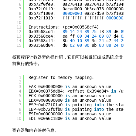
6
0xb72f0fe0:   0a276418 0a276418 b72f1048 035
7
0xb72f0ff0:   0acad000 0b3ca978 0000000c 00d
8
0xb72f1000:   
00000003
0a2c7d50 b72f1038 000
9
0xb72f1010:   ffffffff ffffffff 
00000001
000
10
11
Instructions: (pc=0x03568cf4)
12
0x03568cd4:   
89
14
24
89
75
f8 
89
d6 
89
7d 
13
0x03568ce4:   ea ff 
89
34
24
89
87
d4 
02
00
14
0x03568cf4:   8b 
40
10
89
3c 
24
c7 
44
24
08
15
0x03568d04:   d0 
02
00
00
8b 
83
88
24
00
00
栈顶程序计数器旁的操作码，它们可以被反汇编成系统崩溃
前执行的指令。
1
Register to memory mapping:
2
3
EAX=0x00000000 
is
an unknown value
4
EBX=0x0375dd84: <offset 0x394d84> 
in
/usr/li
5
ECX=0x00000000 
is
an unknown value
6
EDX=0x00000000 
is
an unknown value
7
ESP=0xb72f0fa0 
is
pointing 
into
the stack 
fo
8
EBP=0xb72f0fb8 
is
pointing 
into
the stack 
fo
9
ESI=0x00000000 
is
an unknown value
10
EDI=0x0a6c1800 
is
an unknown value
寄存器和内存映射信息。