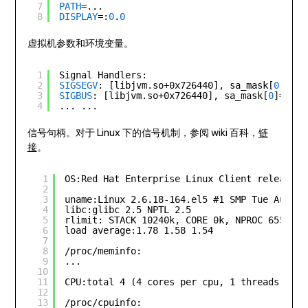
7
PATH
=...
8
DISPLAY
=:
0
.
0
虚拟机参数和环境变量。
1
Signal Handlers:
2
SIGSEGV
: [libjvm.so+0x726440], sa_mask[
0
]=0x7
3
SIGBUS
: [libjvm.so+0x726440], sa_mask[
0
]=0x7f
4
... ...
信号句柄。对于 Linux 下的信号机制，参阅 wiki 百科，
链
接
。
1
OS:Red Hat Enterprise Linux Client release 5
2
3
uname:Linux 2.6.18-164.el5 #1 SMP Tue Aug 18
4
libc:glibc 2.5 NPTL 2.5 
5
rlimit: STACK 10240k, CORE 0k, NPROC 65536, 
6
load average:1.78 1.58 1.54
7
8
/proc/meminfo:
9
...
10
11
CPU:total 4 (4 cores per cpu, 1 threads per 
12
13
/proc/cpuinfo: