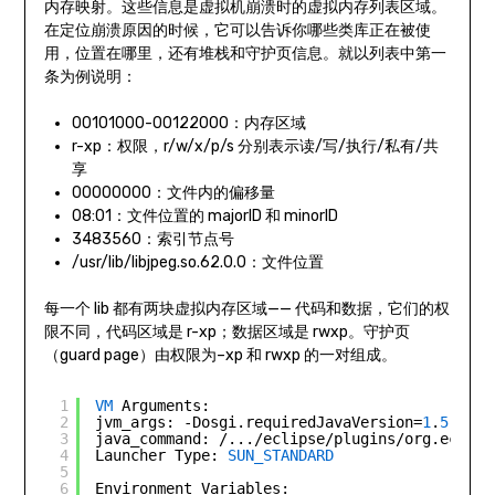
内存映射。这些信息是虚拟机崩溃时的虚拟内存列表区域。
在定位崩溃原因的时候，它可以告诉你哪些类库正在被使
用，位置在哪里，还有堆栈和守护页信息。就以列表中第一
条为例说明：
00101000-00122000：内存区域
r-xp：权限，r/w/x/p/s 分别表示读/写/执行/私有/共
享
00000000：文件内的偏移量
08:01：文件位置的 majorID 和 minorID
3483560：索引节点号
/usr/lib/libjpeg.so.62.0.0：文件位置
每一个 lib 都有两块虚拟内存区域—— 代码和数据，它们的权
限不同，代码区域是 r-xp；数据区域是 rwxp。守护页
（guard page）由权限为–xp 和 rwxp 的一对组成。
1
VM
Arguments:
2
jvm_args: -Dosgi.requiredJavaVersion=
1
.
5
-
XX
:
3
java_command: /.../eclipse/plugins/org.eclips
4
Launcher Type: 
SUN_STANDARD
5
6
Environment Variables: