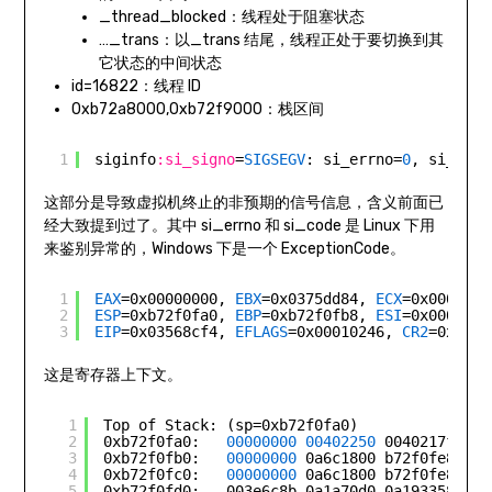
_thread_blocked：线程处于阻塞状态
…_trans：以_trans 结尾，线程正处于要切换到其
它状态的中间状态
id=16822：线程 ID
0xb72a8000,0xb72f9000：栈区间
1
siginfo
:si_signo
=
SIGSEGV
: si_errno=
0
, si_code
这部分是导致虚拟机终止的非预期的信号信息，含义前面已
经大致提到过了。其中 si_errno 和 si_code 是 Linux 下用
来鉴别异常的，Windows 下是一个 ExceptionCode。
1
EAX
=0x00000000, 
EBX
=0x0375dd84, 
ECX
=0x0000000
2
ESP
=0xb72f0fa0, 
EBP
=0xb72f0fb8, 
ESI
=0x0000000
3
EIP
=0x03568cf4, 
EFLAGS
=0x00010246, 
CR2
=0x0000
这是寄存器上下文。
1
Top of Stack: (sp=0xb72f0fa0)
2
0xb72f0fa0:   
00000000
00402250
0040217f 037
3
0xb72f0fb0:   
00000000
0a6c1800 b72f0fe8 035
4
0xb72f0fc0:   
00000000
0a6c1800 b72f0fe8 003
5
0xb72f0fd0:   003e6c8b 0a1a70d0 0a193358 037