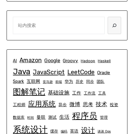
SEARCH
Amazon
Google
Groovy
AI
Hadoop
Haskell
Java
JavaScript
LeetCode
Oracle
互联网
Spark
华为
历史
同步
团队
亚马逊
前端
图解笔记
基础设施
工作
工作流
工具
应用系统
技术
微博
思考
工程师
异步
投资
程序员
生活
曼联
测试
数据库
管理
时间
系统设计
设计
英语
缓存
编码
谈谈 Ops