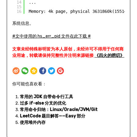
14
...
15
16
Memory: 4k page, physical 3631860k(155144k f
系统信息。
#文中使用的 hs_err_pid 文件在此下载 #
文章未经特殊标明皆为本人原创，未经许可不得用于任何商
业用途，转载请保持完整性并注明来源链接
《四火的唠叨》
你可能也喜欢看：
常用的 JDK 自带命令行工具
过多 if-else 分支的优化
常用命令归纳：Linux/Oracle/JVM/Git
LeetCode 题目解答——Easy 部分
使用堆外内存