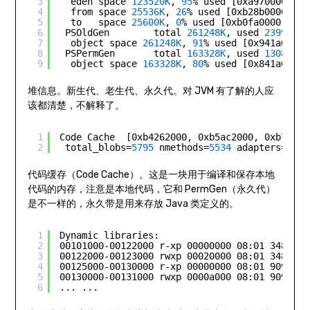
3
eden space 
123520K
, 
95
% used [0xa9700000,0x
4
from space 
25536K
, 
26
% used [0xb28b0000,0xb
5
to   space 
25600K
, 
0
% used [0xb0fa0000,0xb0
6
PSOldGen        total 
261248K
, used 
239964K
7
object space 
261248K
, 
91
% used [0x941a0000,
8
PSPermGen       total 
163328K
, used 
130819K
9
object space 
163328K
, 
80
% used [0x841a0000,
堆信息。新生代、老生代、永久代。对 JVM 有了解的人应
该都清楚，不解释了。
1
Code Cache  [0xb4262000, 0xb5ac2000, 0xb72620
2
total_blobs=
5795
nmethods=
5534
adapters=
209
代码缓存（Code Cache）。这是一块用于编译和保存本地
代码的内存，注意是本地代码，它和 PermGen（永久代）
是不一样的，永久带是用来存放 Java 类定义的。
1
Dynamic libraries:
2
00101000-00122000 r-xp 00000000 08:01 3483560
3
00122000-00123000 rwxp 00020000 08:01 3483560
4
00125000-00130000 r-xp 00000000 08:01 9093202
5
00130000-00131000 rwxp 0000a000 08:01 9093202
6
... ...