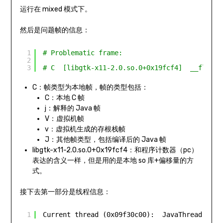
运行在 mixed 模式下。
然后是问题帧的信息：
1
# Problematic frame:
2
3
# C  [libgtk-x11-2.0.so.0+0x19fcf4]  __float1
C：帧类型为本地帧，帧的类型包括：
C：本地 C 帧
j：解释的 Java 帧
V：虚拟机帧
v：虚拟机生成的存根栈帧
J：其他帧类型，包括编译后的 Java 帧
libgtk-x11-2.0.so.0+0x19fcf4：和程序计数器（pc）
表达的含义一样，但是用的是本地 so 库+偏移量的方
式。
接下去第一部分是线程信息：
1
Current thread (0x09f30c00):  JavaThread 
"mai