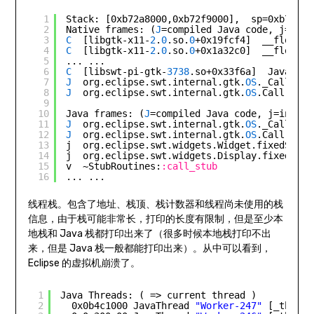
1
Stack: [0xb72a8000,0xb72f9000],  sp=0xb72f0f
2
Native frames: (
J
=compiled Java code, j=inte
3
C
[libgtk-x11-
2
.
0
.so.
0
+0x19fcf4]  __float12
4
C
[libgtk-x11-
2
.
0
.so.
0
+0x1a32c0]  __float12
5
... ...
6
C
[libswt-pi-gtk-
3738
.so+0x33f6a]  Java_org
7
J
org.eclipse.swt.internal.gtk.
OS
._Call(
III
8
J
org.eclipse.swt.internal.gtk.
OS
.Call(
III
)
9
10
Java frames: (
J
=compiled Java code, j=interp
11
J
org.eclipse.swt.internal.gtk.
OS
._Call(
III
12
J
org.eclipse.swt.internal.gtk.
OS
.Call(
III
)
13
j  org.eclipse.swt.widgets.Widget.fixedSizeA
14
j  org.eclipse.swt.widgets.Display.fixedSize
15
v  ~StubRoutines:
:call_stub
16
... ...
线程栈。包含了地址、栈顶、栈计数器和线程尚未使用的栈
信息，由于栈可能非常长，打印的长度有限制，但是至少本
地栈和 Java 栈都打印出来了（很多时候本地栈打印不出
来，但是 Java 栈一般都能打印出来）。从中可以看到，
Eclipse 的虚拟机崩溃了。
1
Java Threads: ( => current thread )
2
0x0b4c1000 JavaThread 
"Worker-247"
[_thread