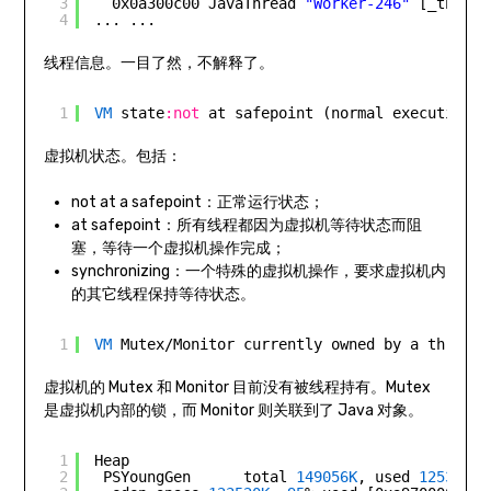
3
0x0a300c00 JavaThread 
"Worker-246"
[_thread
4
... ...
线程信息。一目了然，不解释了。
1
VM
state
:not
at safepoint (normal execution)
虚拟机状态。包括：
not at a safepoint：正常运行状态；
at safepoint：所有线程都因为虚拟机等待状态而阻
塞，等待一个虚拟机操作完成；
synchronizing：一个特殊的虚拟机操作，要求虚拟机内
的其它线程保持等待状态。
1
VM
Mutex/Monitor currently owned by a thread:
虚拟机的 Mutex 和 Monitor 目前没有被线程持有。Mutex
是虚拟机内部的锁，而 Monitor 则关联到了 Java 对象。
1
Heap
2
PSYoungGen      total 
149056K
, used 
125317K