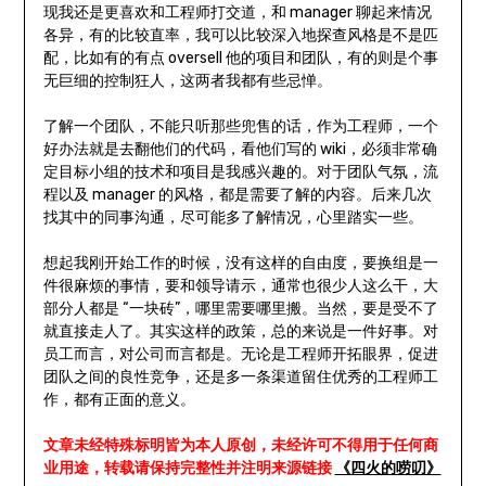
现我还是更喜欢和工程师打交道，和 manager 聊起来情况
各异，有的比较直率，我可以比较深入地探查风格是不是匹
配，比如有的有点 oversell 他的项目和团队，有的则是个事
无巨细的控制狂人，这两者我都有些忌惮。
了解一个团队，不能只听那些兜售的话，作为工程师，一个
好办法就是去翻他们的代码，看他们写的 wiki，必须非常确
定目标小组的技术和项目是我感兴趣的。对于团队气氛，流
程以及 manager 的风格，都是需要了解的内容。后来几次
找其中的同事沟通，尽可能多了解情况，心里踏实一些。
想起我刚开始工作的时候，没有这样的自由度，要换组是一
件很麻烦的事情，要和领导请示，通常也很少人这么干，大
部分人都是 “一块砖”，哪里需要哪里搬。当然，要是受不了
就直接走人了。其实这样的政策，总的来说是一件好事。对
员工而言，对公司而言都是。无论是工程师开拓眼界，促进
团队之间的良性竞争，还是多一条渠道留住优秀的工程师工
作，都有正面的意义。
文章未经特殊标明皆为本人原创，未经许可不得用于任何商
业用途，转载请保持完整性并注明来源链接
《四火的唠叨》