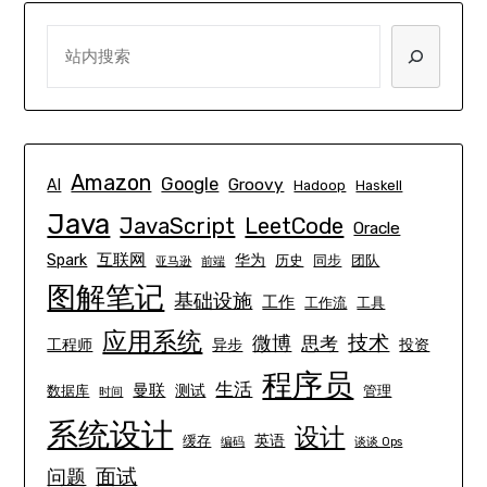
SEARCH
Amazon
Google
Groovy
AI
Hadoop
Haskell
Java
JavaScript
LeetCode
Oracle
互联网
Spark
华为
历史
同步
团队
亚马逊
前端
图解笔记
基础设施
工作
工作流
工具
应用系统
技术
微博
思考
工程师
异步
投资
程序员
生活
曼联
测试
数据库
管理
时间
系统设计
设计
英语
缓存
编码
谈谈 Ops
面试
问题