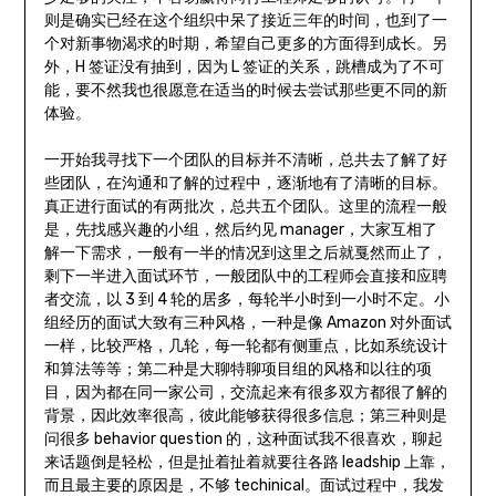
则是确实已经在这个组织中呆了接近三年的时间，也到了一
个对新事物渴求的时期，希望自己更多的方面得到成长。另
外，H 签证没有抽到，因为 L 签证的关系，跳槽成为了不可
能，要不然我也很愿意在适当的时候去尝试那些更不同的新
体验。
一开始我寻找下一个团队的目标并不清晰，总共去了解了好
些团队，在沟通和了解的过程中，逐渐地有了清晰的目标。
真正进行面试的有两批次，总共五个团队。这里的流程一般
是，先找感兴趣的小组，然后约见 manager，大家互相了
解一下需求，一般有一半的情况到这里之后就戛然而止了，
剩下一半进入面试环节，一般团队中的工程师会直接和应聘
者交流，以 3 到 4 轮的居多，每轮半小时到一小时不定。小
组经历的面试大致有三种风格，一种是像 Amazon 对外面试
一样，比较严格，几轮，每一轮都有侧重点，比如系统设计
和算法等等；第二种是大聊特聊项目组的风格和以往的项
目，因为都在同一家公司，交流起来有很多双方都很了解的
背景，因此效率很高，彼此能够获得很多信息；第三种则是
问很多 behavior question 的，这种面试我不很喜欢，聊起
来话题倒是轻松，但是扯着扯着就要往各路 leadship 上靠，
而且最主要的原因是，不够 techinical。面试过程中，我发