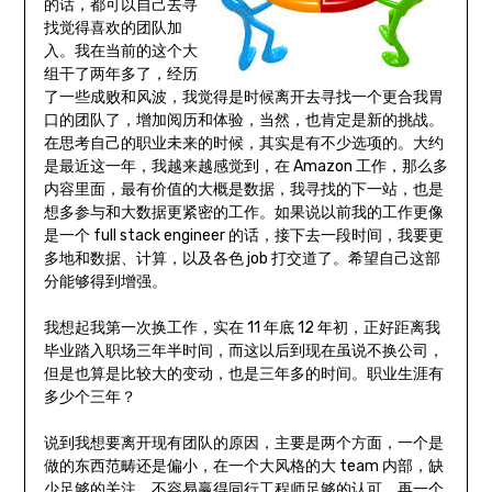
的话，都可以自己去寻
找觉得喜欢的团队加
入。我在当前的这个大
组干了两年多了，经历
了一些成败和风波，我觉得是时候离开去寻找一个更合我胃
口的团队了，增加阅历和体验，当然，也肯定是新的挑战。
在思考自己的职业未来的时候，其实是有不少选项的。大约
是最近这一年，我越来越感觉到，在 Amazon 工作，那么多
内容里面，最有价值的大概是数据，我寻找的下一站，也是
想多参与和大数据更紧密的工作。如果说以前我的工作更像
是一个 full stack engineer 的话，接下去一段时间，我要更
多地和数据、计算，以及各色 job 打交道了。希望自己这部
分能够得到增强。
我想起我第一次换工作，实在 11 年底 12 年初，正好距离我
毕业踏入职场三年半时间，而这以后到现在虽说不换公司，
但是也算是比较大的变动，也是三年多的时间。职业生涯有
多少个三年？
说到我想要离开现有团队的原因，主要是两个方面，一个是
做的东西范畴还是偏小，在一个大风格的大 team 内部，缺
少足够的关注，不容易赢得同行工程师足够的认可。再一个