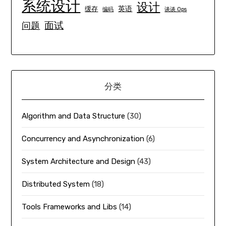
系统设计
设计
英语
缓存
编码
谈谈 Ops
面试
问题
分类
Algorithm and Data Structure
(30)
Concurrency and Asynchronization
(6)
System Architecture and Design
(43)
Distributed System
(18)
Tools Frameworks and Libs
(14)