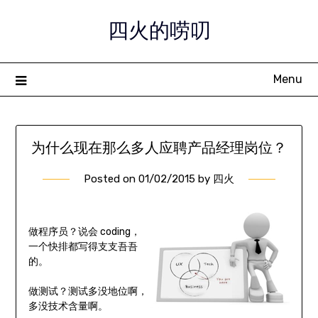
Skip
四火的唠叨
to
content
Menu
为什么现在那么多人应聘产品经理岗位？
Posted on
01/02/2015
by
四火
做程序员？说会 coding，
一个快排都写得支支吾吾
的。
做测试？测试多没地位啊，
多没技术含量啊。