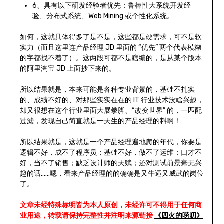
6、具有以下研发经验者优先：鲁棒性大系统开发经
验、分布式系统、Web Mining 或个性化系统。
如何，这就具体得多了是不是，这些都是硬需求，可不是软
实力（而且这里连产品经理 JD 里面的 “优先” 两个代表模糊
的字都找不着了）。这两段可都不是瞎编的，是从某个版本
的阿里淘宝 JD 上面抄下来的。
所以结果就是，本来可能是各种专业背景的，基础不扎实
的、成绩不好的、对那些实实在在的 IT 行业技术没啥兴趣，
却又很想在这个行业里面大展拳脚、“改变世界” 的，一匹配
过滤，发现自己简直就是一天生的产品经理的料啊！
所以结果就是，这就是一个产品经理遍地爬的年代，你要是
逻辑不好，成不了程序员；基础不好，做不了运维；口才不
好，当不了销售；缺乏设计师的天赋；还对测试前景毫无兴
趣的话……嗯，看来产品经理的的确确是又牛逼又威武的岗位
了。
文章未经特殊标明皆为本人原创，未经许可不得用于任何商
业用途，转载请保持完整性并注明来源链接
《四火的唠叨》