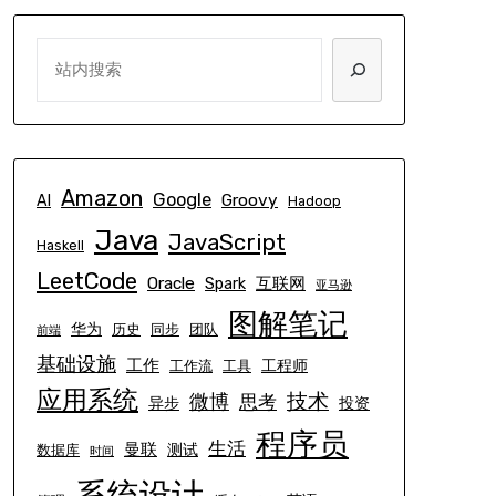
SEARCH
Amazon
Google
Groovy
AI
Hadoop
Java
JavaScript
Haskell
LeetCode
Oracle
互联网
Spark
亚马逊
图解笔记
华为
历史
同步
团队
前端
基础设施
工作
工程师
工作流
工具
应用系统
技术
微博
思考
异步
投资
程序员
生活
曼联
测试
数据库
时间
系统设计