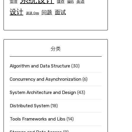
英语
管理
缓存
编码
设计
面试
问题
谈谈 Ops
分类
Algorithm and Data Structure
(30)
Concurrency and Asynchronization
(6)
System Architecture and Design
(43)
Distributed System
(18)
Tools Frameworks and Libs
(14)