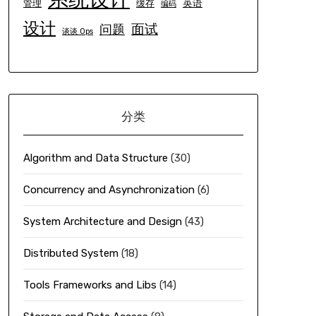
英语
管理
缓存
编码
设计
面试
问题
谈谈 Ops
分类
Algorithm and Data Structure
(30)
Concurrency and Asynchronization
(6)
System Architecture and Design
(43)
Distributed System
(18)
Tools Frameworks and Libs
(14)