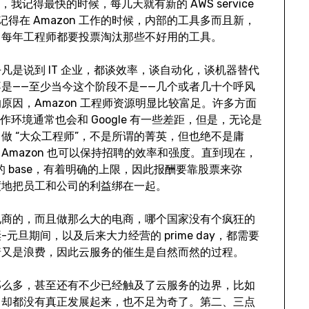
，我记得最快的时候，每几天就有新的 AWS service
记得在 Amazon 工作的时候，内部的工具多而且新，
，每年工程师都要投票淘汰那些不好用的工具。
凡是说到 IT 企业，都谈效率，谈自动化，谈机器替代
是——至少当今这个阶段不是——几个或者几十个呼风
因，Amazon 工程师资源明显比较富足。许多方面
薪酬和工作环境通常也会和 Google 有一些差距，但是，无论是
做 “大众工程师”，不是所谓的菁英，但也绝不是庸
mazon 也可以保持招聘的效率和强度。直到现在，
中的 base，有着明确的上限，因此报酬要靠股票来弥
度地把员工和公司的利益绑在一起。
电商的，而且做那么大的电商，哪个国家没有个疯狂的
旦期间，以及后来大力经营的 prime day，都需要
着又是浪费，因此云服务的催生是自然而然的过程。
那么多，甚至还有不少已经触及了云服务的边界，比如
，却都没有真正发展起来，也不足为奇了。第二、三点