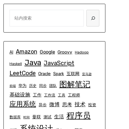
SEARCH
Amazon
Google
Groovy
AI
Hadoop
Java
JavaScript
Haskell
LeetCode
Oracle
互联网
Spark
亚马逊
图解笔记
华为
历史
同步
团队
前端
基础设施
工作
工程师
工作流
工具
应用系统
技术
微博
思考
异步
投资
程序员
生活
曼联
测试
数据库
时间
系统设计