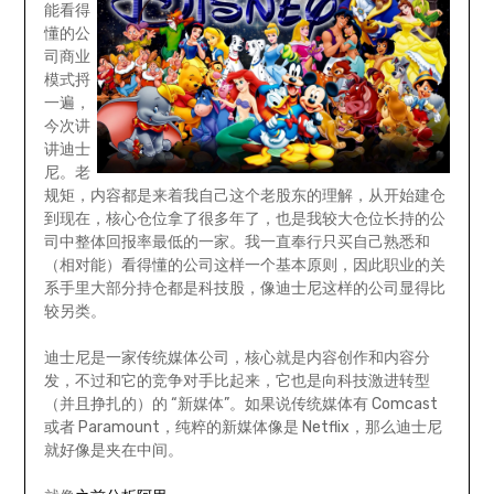
能看得
懂的公
司商业
模式捋
一遍，
今次讲
讲迪士
尼。老
规矩，内容都是来着我自己这个老股东的理解，从开始建仓
到现在，核心仓位拿了很多年了，也是我较大仓位长持的公
司中整体回报率最低的一家。我一直奉行只买自己熟悉和
（相对能）看得懂的公司这样一个基本原则，因此职业的关
系手里大部分持仓都是科技股，像迪士尼这样的公司显得比
较另类。
迪士尼是一家传统媒体公司，核心就是内容创作和内容分
发，不过和它的竞争对手比起来，它也是向科技激进转型
（并且挣扎的）的 “新媒体”。如果说传统媒体有 Comcast
或者 Paramount，纯粹的新媒体像是 Netflix，那么迪士尼
就好像是夹在中间。