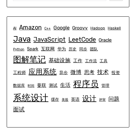
Amazon
Google
Groovy
AI
Hadoop
Haskell
C++
Java
JavaScript
LeetCode
Oracle
互联网
Spark
华为
历史
同步
团队
Python
图解笔记
基础设施
工作
工作流
工具
应用系统
技术
微博
思考
工程师
异步
投资
程序员
生活
曼联
测试
数据库
管理
时间
系统设计
设计
问题
英语
缓存
美股
评审
面试