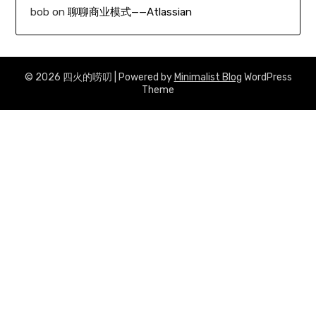
bob
on
聊聊商业模式——Atlassian
© 2026 四火的唠叨
| Powered by
Minimalist Blog
WordPress
Theme