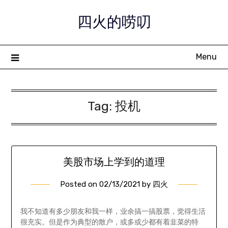
Skip
四火的唠叨
to
content
Menu
Tag:
投机
美股市场上学到的道理
Posted on
02/13/2021
by
四火
我不知道有多少朋友和我一样，业余搞一搞股票，觉得生活
很充实。但是作为典型的散户，或多或少都有着韭菜的特