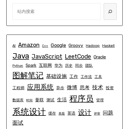
SEARCH
Amazon
Google
Groovy
AI
Hadoop
Haskell
C++
Java
JavaScript
LeetCode
Oracle
互联网
Spark
华为
历史
同步
团队
Python
图解笔记
基础设施
工作
工作流
工具
应用系统
技术
微博
思考
工程师
异步
投资
程序员
生活
曼联
测试
数据库
管理
时间
系统设计
设计
问题
英语
缓存
美股
评审
面试