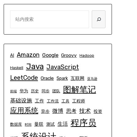
SEARCH
Amazon
Google
Groovy
AI
Hadoop
Java
JavaScript
Haskell
LeetCode
Oracle
互联网
Spark
亚马逊
图解笔记
华为
历史
同步
团队
前端
基础设施
工作
工程师
工作流
工具
应用系统
技术
微博
思考
异步
投资
程序员
生活
曼联
测试
数据库
时间
系统设计