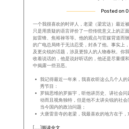
Posted on
0
一个我很喜欢的时评人，老梁（梁宏达）最近
只是用质疑的语言评价了一些传统意义上的正
如雷锋、焦裕禄等等。他的观点与官媒背道而
的广电总局终于无法忍受，封杀了他。事实上
及更尖锐的话题，涉及更惊人的人物春秋。你
收着说话的，他是说好听话的，他还是尽量缓
中揭露一些丑恶。
我记得最近一年来，我喜欢听这么几个人的
秀节目：
罗辑思维的罗振宇，听他讲历史、讲社会问
动而且视角独特，但是他不太讲尖锐的社会
当今国内的政治问题；
大唐雷音寺的老梁，我最喜欢的地方在于，
[……]
阅读全文