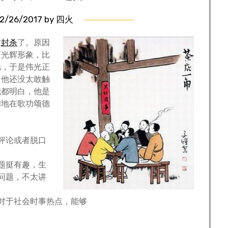
2/26/2017
by
四火
被
封杀
了。原因
面光辉形象，比
驰，于是伟光正
，他还没太敢触
我都明白，他是
和地在歌功颂德
评论或者脱口
题挺有趣，生
问题，不太讲
对于社会时事热点，能够