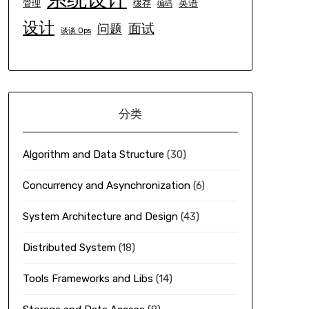
英语
管理
缓存
编码
设计
面试
问题
谈谈 Ops
分类
Algorithm and Data Structure
(30)
Concurrency and Asynchronization
(6)
System Architecture and Design
(43)
Distributed System
(18)
Tools Frameworks and Libs
(14)