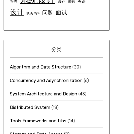
英语
管理
缓存
编码
设计
面试
问题
谈谈 Ops
分类
Algorithm and Data Structure
(30)
Concurrency and Asynchronization
(6)
System Architecture and Design
(43)
Distributed System
(18)
Tools Frameworks and Libs
(14)