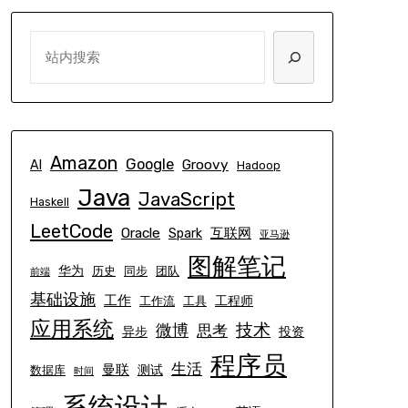
SEARCH
Amazon
Google
Groovy
AI
Hadoop
Java
JavaScript
Haskell
LeetCode
Oracle
互联网
Spark
亚马逊
图解笔记
华为
历史
同步
团队
前端
基础设施
工作
工程师
工作流
工具
应用系统
技术
微博
思考
异步
投资
程序员
生活
曼联
测试
数据库
时间
系统设计