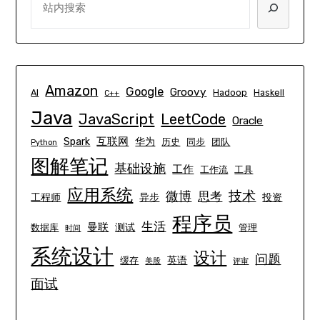
Amazon
Google
Groovy
AI
Hadoop
Haskell
C++
Java
JavaScript
LeetCode
Oracle
互联网
Spark
华为
历史
同步
团队
Python
图解笔记
基础设施
工作
工作流
工具
应用系统
技术
微博
思考
工程师
异步
投资
程序员
生活
曼联
测试
数据库
管理
时间
系统设计
设计
问题
英语
缓存
美股
评审
面试