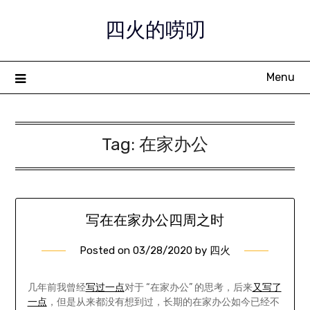
Skip
四火的唠叨
to
content
Menu
Tag:
在家办公
写在在家办公四周之时
Posted on
03/28/2020
by
四火
几年前我曾经
写过一点
对于 “在家办公” 的思考，后来
又写了
一点
，但是从来都没有想到过，长期的在家办公如今已经不