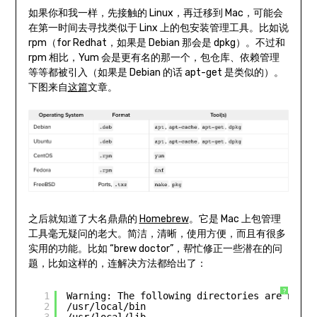
如果你和我一样，先接触的 Linux，再迁移到 Mac，可能会
在第一时间去寻找类似于 Linx 上的包安装管理工具。比如说
rpm（for Redhat，如果是 Debian 那会是 dpkg）。不过和
rpm 相比，Yum 会是更有名的那一个，包仓库、依赖管理
等等都被引入（如果是 Debian 的话 apt-get 是类似的）。
下图来自
这篇
文章。
之后就知道了大名鼎鼎的
Homebrew
。它是 Mac 上包管理
工具毫无疑问的老大。简洁，清晰，使用方便，而且有很多
实用的功能。比如 “brew doctor”，帮忙修正一些潜在的问
题，比如这样的，连解决方法都给出了：
?
1
Warning: The following directories are not w
2
/usr/local/bin
3
/usr/local/lib