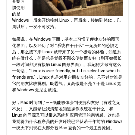
开始习
惯使用
的是
Windows，后来开始接触 Linux，再后来，接触到 Mac，几
周以后，一发不可收拾。
如果说，在 Windows 下面，基本上习惯了便捷友好的图形
化界面，以及经历了对 “系统在干什么” 一无所知的恐惧之
后，那么接下来 Linux 就带来了另一个极端的体验，知道系
统在做什么，但是总是觉得不那么便捷而友好（刚开始很长
一段时间都没有接触 Linux 图形界面）。我记得大致有这么
一句话，“Linux is user friendly, but it is selective who its
friends are.”，Linux 也是对用户朋友友好的，只不过对谁是
它的朋友比较挑剔。既霸气，又高傲是不是？于是 Linux 党
和 Windows 党见面就掐。
好，Mac 时间到了——既能够体会到便捷和友好（有过之无
不及），又能够让我清楚地知道操作系统在干什么，和
Linux 的同源又可以带来系统和应用管理的亲切感。这也是
我觉得为什么程序员的开发环境已经从若干年前的 Windows
一统天下到现在大部分被 Mac 蚕食的一个最主要原因。