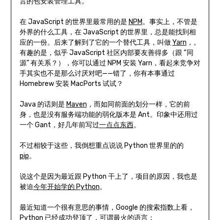
言的包安装管理工具。
在 JavaScript 的世界里最常用的是
NPM
。事实上，不管是
外界的什么工具，在 JavaScript 的世界里，总是能找到相
应的一份。后来了解到了它的一个替代工具，叫做
Yarn
，。
有趣的是，似乎 JavaScript 社区内部要友善得多（跟 “同
源” 有关系？），你可以通过 NPM 安装 Yarn，看起来竞争对
手其实也不是那么讨厌对吧——错了，你有本事通过
Homebrew 安装 MacPorts 试试？
Java 的话则是
Maven
，而如同前面的划分一样，它的前
身，也是没有服务端功能的弱化版本是 Ant。印象中还用过
一个 Gant，好几年前写过
一点点东西
。
不过相较于这些，我倒想重点说说 Python 世界里的的
pip
。
说这个是因为最近跟 Python 干上了，项目的原因，我也是
被迫
今年开始学的 Python
。
最近知道一个很有意思的事情，Google 的搜索指数上看，
Python 已经成功登顶
了，可谓最火的语言：