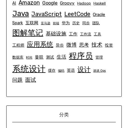
Amazon
Google
Groovy
AI
Hadoop
Haskell
Java
JavaScript
LeetCode
Oracle
互联网
Spark
华为
历史
同步
团队
亚马逊
前端
图解笔记
基础设施
工作
工作流
工具
应用系统
技术
微博
思考
工程师
异步
投资
程序员
生活
曼联
测试
数据库
管理
时间
系统设计
设计
英语
缓存
编码
谈谈 Ops
面试
问题
分类