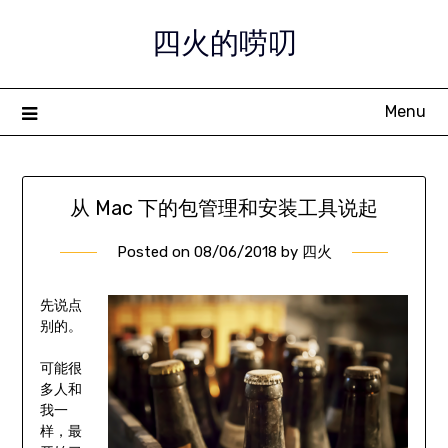
Skip
四火的唠叨
to
content
Menu
从 Mac 下的包管理和安装工具说起
Posted on
08/06/2018
by
四火
先说点
别的。
可能很
多人和
我一
样，最