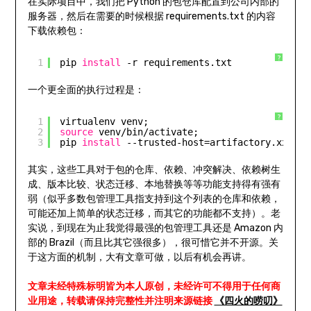
在实际项目中，我们把 Python 的包仓库配置到公司内部的
服务器，然后在需要的时候根据 requirements.txt 的内容
下载依赖包：
?
1
pip 
install
-r requirements.txt
一个更全面的执行过程是：
?
1
virtualenv venv;
2
source
venv
/bin/activate
;
3
pip 
install
--trusted-host=artifactory.xxx.xx
其实，这些工具对于包的仓库、依赖、冲突解决、依赖树生
成、版本比较、状态迁移、本地替换等等功能支持得有强有
弱（似乎多数包管理工具指支持到这个列表的仓库和依赖，
可能还加上简单的状态迁移，而其它的功能都不支持）。老
实说，到现在为止我觉得最强的包管理工具还是 Amazon 内
部的 Brazil（而且比其它强很多），很可惜它并不开源。关
于这方面的机制，大有文章可做，以后有机会再讲。
文章未经特殊标明皆为本人原创，未经许可不得用于任何商
业用途，转载请保持完整性并注明来源链接
《四火的唠叨》