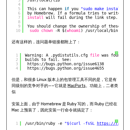
4
5
This can happen 
if
you 
"sudo make install"
s
6
by Homebrew. If a formula tries to write a 
f
7
install
will fail during the link step.
8
9
You should change the ownership of these dir
10
sudo
chown
-R $(
whoami
) 
/usr/local/bin
/usr
还有这样的，连问题单链接都附上了：
?
1
Warning: A .pydistutils.cfg 
file
was found 
in
2
builds to fail. See:
3
https:
//bugs
.python.org
/issue6138
4
https:
//bugs
.python.org
/issue4655
但是，和很多 Linux 版本上的包管理工具不同的是，它是有
同级别的竞争对手的——它就是
MacPorts
。功能上，二者类
似
安装上面，由于 Homebrew 是 Ruby 写的，而 Ruby 已经在
Mac 上预装了，因此安装一行命令就搞定了：
?
1
/usr/bin/ruby
-e 
"$(curl -fsSL 
https://raw.gi