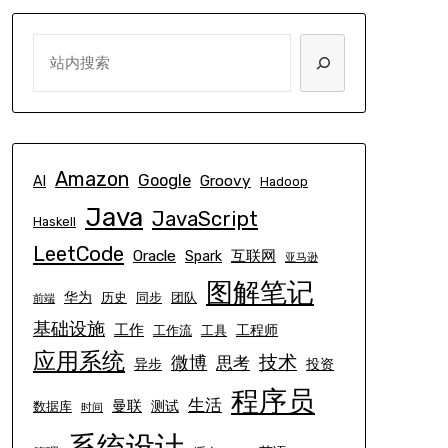
SEARCH
Amazon
Google
Groovy
AI
Hadoop
Java
JavaScript
Haskell
LeetCode
Oracle
互联网
Spark
亚马逊
图解笔记
华为
历史
同步
团队
前端
基础设施
工作
工程师
工作流
工具
应用系统
技术
微博
思考
异步
投资
程序员
生活
曼联
测试
数据库
时间
系统设计