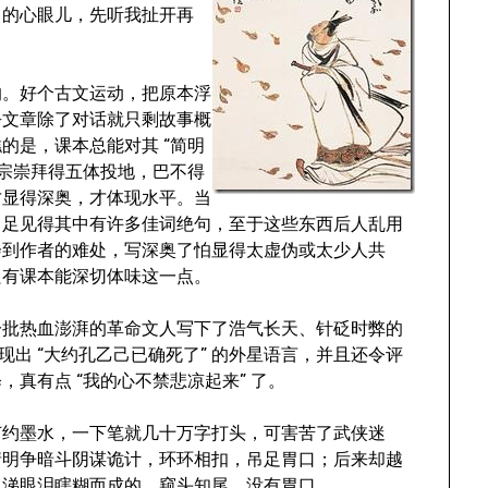
己的心眼儿，先听我扯开再
的。好个古文运动，把原本浮
乎文章除了对话就只剩故事概
的是，课本总能对其 “简明
祖宗崇拜得五体投地，巴不得
才显得深奥，才体现水平。当
，足见得其中有许多佳词绝句，至于这些东西后人乱用
会到作者的难处，写深奥了怕显得太虚伪或太少人共
只有课本能深切体味这一点。
一批热血澎湃的革命文人写下了浩气长天、针砭时弊的
体现出 “大约孔乙己已确死了” 的外星语言，并且还令评
真有点 “我的心不禁悲凉起来” 了。
节约墨水，一下笔就几十万字打头，可害苦了武侠迷
情明争暗斗阴谋诡计，环环相扣，吊足胃口；后来却越
鼻涕眼泪瞎糊而成的，窥头知尾，没有胃口。