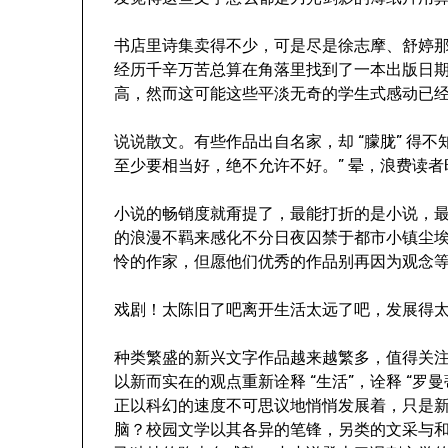
书店里诗集卖得不少，可是尽是徐志摩、舒婷
经历千辛万苦总算在角落里找到了一本出版日期
高，然而这可能这些平淡无奇的学生式感动已
说说散文。有些作品出自名家，却 “朦胧” 得
至少要相当好，绝不允许不好。” 晕，浪费读者
小说的畅销度就甭提了，最能打折的是小说，
的浪漫不羁来感化不分日夜囚禁于都市小镇尘
怜的作家，但愿他们优秀的作品别再因为观念
戏剧！太陈旧了吧离开生活太远了吧，发展得
种类繁盛的新兴文字作品越来越繁多，值得关
以新而实在的观点重新诠释 “生活”，诠释 “罗
正以科幻的速度不可思议地悄悄发展着，只是
脑？校园文学以其各异的笔锋，另类的文采与