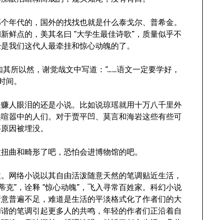
那个年代的，国外的找找也就是什么泰戈尔、普希金。
新鲜点的，美其名曰 “大学生最佳诗歌”，质量似乎不
经是我们这代人最牵挂和惊心动魄的了。
不知其所以然，谢觉哉文中写道：“……语文一定要学好，
时间。
最赚人眼泪的还是小说。比如说琼瑶就用十万八千里外
埃喧嚣中的人们。对于贾平凹、莫言和海岩这些有些可
等原因被埋没。
太扭曲和畸形了吧，恐怕会进博物馆的吧。
注。网络小说以其自由活泼随意天然的笔调贴近生活，
曼蒂克”，诠释 “惊心动魄”，飞入寻常百姓家。科幻小说
新意普遍不足，难道是生活的平淡格式化了作者们的大
和谐的笔调引起更多人的共鸣，年轻的作者们正沿着自