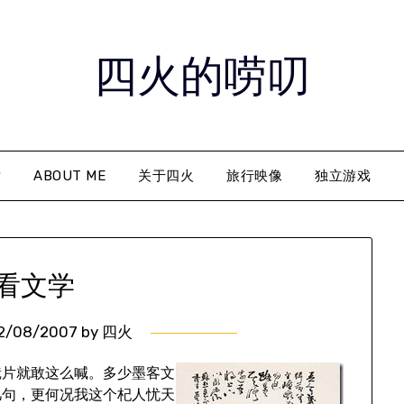
四火的唠叨
章
ABOUT ME
关于四火
旅行映像
独立游戏
看文学
2/08/2007
by
四火
镜片就敢这么喊。多少墨客文
几句，更何况我这个杞人忧天