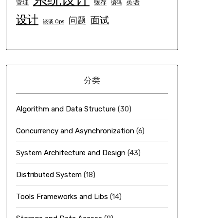
英语
管理
缓存
编码
设计
面试
问题
谈谈 Ops
分类
Algorithm and Data Structure
(30)
Concurrency and Asynchronization
(6)
System Architecture and Design
(43)
Distributed System
(18)
Tools Frameworks and Libs
(14)