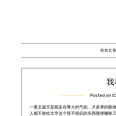
Skip
to
content
所有文
我
Posted on
0
一看文题尽是股妄自尊大的气焰，才多厚的眼
人都不敢给文学这个怪不啦叽的东西随便嘟哝