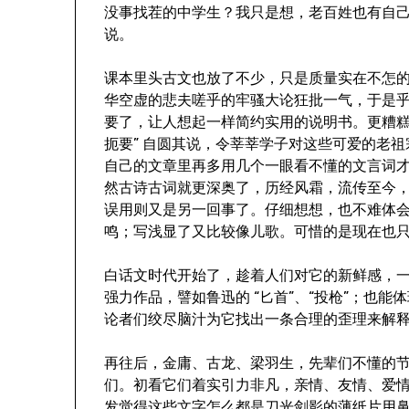
没事找茬的中学生？我只是想，老百姓也有自
说。
课本里头古文也放了不少，只是质量实在不怎
华空虚的悲夫嗟乎的牢骚大论狂批一气，于是
要了，让人想起一样简约实用的说明书。更糟糕
扼要” 自圆其说，令莘莘学子对这些可爱的老
自己的文章里再多用几个一眼看不懂的文言词
然古诗古词就更深奥了，历经风霜，流传至今
误用则又是另一回事了。仔细想想，也不难体
鸣；写浅显了又比较像儿歌。可惜的是现在也
白话文时代开始了，趁着人们对它的新鲜感，
强力作品，譬如鲁迅的 “匕首”、“投枪”；也能
论者们绞尽脑汁为它找出一条合理的歪理来解释，
再往后，金庸、古龙、梁羽生，先辈们不懂的
们。初看它们着实引力非凡，亲情、友情、爱
发觉得这些文字怎么都是刀光剑影的薄纸片用