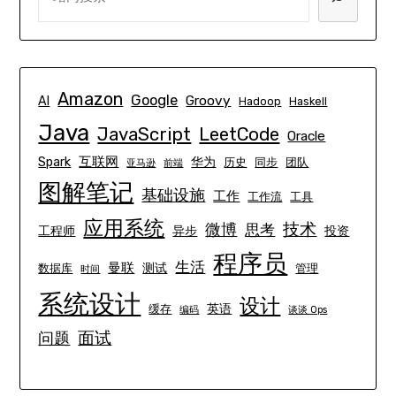
Amazon
Google
Groovy
AI
Hadoop
Haskell
Java
JavaScript
LeetCode
Oracle
互联网
Spark
华为
历史
同步
团队
亚马逊
前端
图解笔记
基础设施
工作
工作流
工具
应用系统
技术
微博
思考
工程师
异步
投资
程序员
生活
曼联
测试
数据库
管理
时间
系统设计
设计
英语
缓存
编码
谈谈 Ops
面试
问题