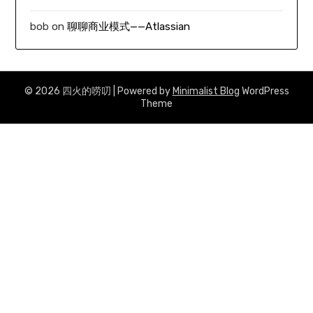
bob
on
聊聊商业模式——Atlassian
© 2026 四火的唠叨
| Powered by
Minimalist Blog
WordPress
Theme