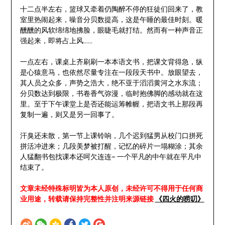
十二点半左右，篮球又牵着仍陶醉不停的狂徒们回来了，教
室里热闹起来，噪音分贝数提高，这是午睡的最佳时刻。暖
醺醺的风软绵绵地拂脸，眼睫毛就打结。然而有一种声音正
强起来，即将占上风……
一点左右，课桌上齐刷刷一本本语文书，把课文背得急，纵
是心猿意马，也依然尽量专注在一段段天书中。放眼望去，
其人员之众多，声势之浩大，绝不亚于滔滔黄河之水东流；
分贝数达到极限，书卷香气弥漫，临时抱佛脚的感动就在这
里。至于下午课堂上是否还能运筹帷幄，把语文书上那段再
复制一遍，则又是另一回事了。
汗臭还未散，第一节上课铃响，几个迟到猛男从校门口拼死
拼活冲进来；几段美梦被打醒，记忆的碎片一塌糊涂；其余
人猛翻书包找课本还呵欠连连– 一个平凡的中午就在平凡中
结束了。
文章未经特殊标明皆为本人原创，未经许可不得用于任何商
业用途，转载请保持完整性并注明来源链接
《四火的唠叨》