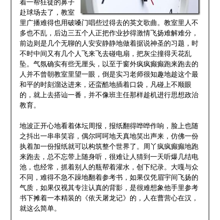
着一帮狂徒的鼻子
赴球场去了，教室
里广播难得也用破嗓门唱些过得去的英文歌曲。教室里人不
多也不乱，后边三五个人正把作业抄得激情飞扬难解难分，
前边则是几个无聊的人安安静静地做着据说神圣的习题，时
不时中间又有几个人飞来飞去碰电扇，把灰尘撞得天花乱
坠。气氛确实有些无厘头，以至于窗外疯疯癫癫跑来跑去的
人并不曾朝教室里望一眼，倒是实习老师很知趣地趁这个最
和平的时刻溜达进来，还蛮酷地插着口袋，凡碰上不顺眼
的，就上去搭讪一番，并不像班主任那样趁机进行思想政治
教育。
地波正开心地看着体坛周报，报纸翻得哗哗作响，脸上也随
之抖出一串串笑容，偶尔呵呵地天真地笑出声来，仿佛一份
执着加一份报纸就可以构筑整个世界了。周丫疯疯癫癫地跑
来跑去，总不忘带上随身听，很难让人猜到一天听爆几结电
池，也经常，抓着别人的瓶帮着灌水，创下纪录。大嘎与众
不同，难得不急不躁地翻着参考书，如果仅凭眉宇间飞扬的
气质，如果仅视其专注认真的背影，是很难想象他手里参考
书下摊着一本精装的《依天屠龙记》的，人在曹营心在汉，
就这么简单。