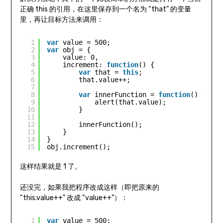
正确 this 的引用，在这里保存到一个名为 “that” 的变量
里，再让目标方法来调用：
1
var
value = 500;
2
var
obj = {
3
value: 0,
4
increment: 
function
() {
5
var
that = 
this
;
6
that.value++;
7
8
var
innerFunction = 
function
() {
9
alert(that.value);
10
}
11
12
innerFunction();
13
}
14
}
15
obj.increment();
这样结果就是 1 了。
还没完，如果我把程序改成这样（即把原来的
“this.value++” 改成 “value++”）：
1
var
value = 500;