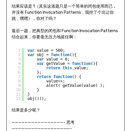
结果应该是 1（其实这道题只是一个简单的闭包使用而已，
并没有 Function Invocation Patterns，我挖了个坑让你
跳，嘿嘿），你对了吗？
最后一题，把典型的闭包和 Function Invocation Patterns
结合起来，你要毫无压力地挺住啊：
1
var
value = 500;
2
var
obj = 
function
(){
3
var
value = 0;
4
var
getValue = 
function
(){
5
return
this
.value;
6
};
7
return
function
() {
8
value++;
9
alert( getValue(value) );
10
}
11
}
12
obj()();
结果是多少呢？
————————————————– 思考
——————————————————–