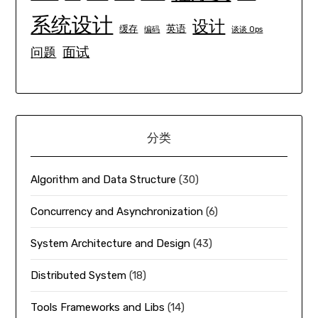
系统设计
设计
英语
缓存
编码
谈谈 Ops
面试
问题
分类
Algorithm and Data Structure
(30)
Concurrency and Asynchronization
(6)
System Architecture and Design
(43)
Distributed System
(18)
Tools Frameworks and Libs
(14)