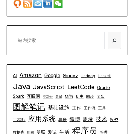
SEARCH
Amazon
Google
Groovy
AI
Hadoop
Haskell
Java
JavaScript
LeetCode
Oracle
互联网
Spark
华为
历史
同步
团队
亚马逊
前端
图解笔记
基础设施
工作
工作流
工具
应用系统
技术
微博
思考
工程师
异步
投资
程序员
生活
曼联
测试
数据库
管理
时间