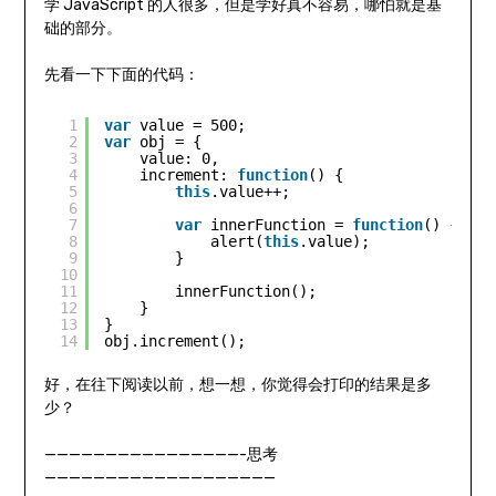
学 JavaScript 的人很多，但是学好真不容易，哪怕就是基
础的部分。
先看一下下面的代码：
1
var
value = 500;
2
var
obj = {
3
value: 0,
4
increment: 
function
() {
5
this
.value++;
6
7
var
innerFunction = 
function
() {
8
alert(
this
.value);
9
}
10
11
innerFunction();
12
}
13
}
14
obj.increment();
好，在往下阅读以前，想一想，你觉得会打印的结果是多
少？
————————————————-思考
———————————————————