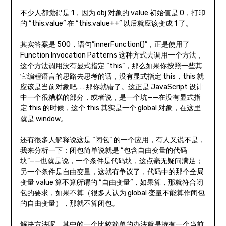
不少人都觉得是 1，因为 obj 对象的 value 初始值是 0，打印
的 “this.value” 在 “this.value++” 以后就应该变成 1 了。
其实答案是 500，语句”innerFunction()”，正是使用了
Function Invocation Patterns 这种方式去调用一个方法，
这个方法调用没有显式指定 “this”，那么如果你按照一些其
它编程语言的思路去思考的话，没有显式指定 this，this 就
应该是当前对象吧……那你就错了。这正是 JavaScript 设计
中一个很糟糕的部分，或者说，是一个坑——在没有显式指
定 this 的时候，这个 this 其实是一个 global 对象，在这里
就是 window。
还有很多人解释说这是 “闭包” 的一个应用，有人又说不是，
我来分析一下：闭包简单说就是 “包含自由变量的代码
块”——也就是说，一个条件是代码块，这点毫无疑问满足；
另一个条件是自由变量，这就有争议了，代码中的那个全局
变量 value 算不算所谓的 “自由变量”，如果算，那就符合闭
包的要求，如果不算（很多人认为 global 变量不能算作闭包
的自由变量），那就不算闭包。
解决方法呢，其中的一个比较简单的办法就是持有一个当前