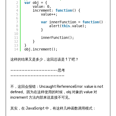
2
var
obj = {
3
value: 0,
4
increment: 
function
() {
5
value++;
6
7
var
innerFunction = 
function
() {
8
alert(
this
.value);
9
}
10
11
innerFunction();
12
}
13
}
14
obj.increment();
这样的结果又是多少，这回总该是 1 了吧？
————————————————-思考
———————————————————
不，这回会报错：Uncaught ReferenceError: value is not
defined。因为在这样使用的时候，obj 对象的 value 对
increment 方法内部来说直接不可见。
其实，在 JavaScript 中，有这样几种函数调用模式：