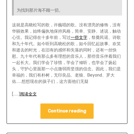
为找到那片海不顾一切。
这就是高晓松写的歌，许巍唱的歌。没有漂亮的修饰，没有
华丽效果，始终偏执地保持风格，简单、安静、述说，触动
心弦。我记得在十多年前，写过
一些文字
，祭奠民谣、诗歌
和九十年代。如今听到高晓松的歌，如今回忆起故事、欢笑
和逝去的时光，在旧有的感怀和失落的同时，还有一丝快
慰。九十年代有那么多有理想的音乐人，那些音乐伴着我们
一起长大。我们学会了珍惜，学会了倾听，也学会了扬起
头，守护心里面那一小点微弱而坚强的信念。因此，我们是
幸福的，我们有朴树，无印良品、老狼、Beyond、罗大
佑……想想现在的孩子们，这方面他们无疑
[……]
阅读全文
Continue reading