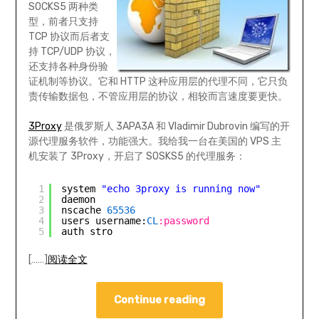
SOCKS5 两种类
型，前者只支持
TCP 协议而后者支
持 TCP/UDP 协议，
还支持各种身份验
证机制等协议。它和 HTTP 这种应用层的代理不同，它只负
责传输数据包，不管应用层的协议，相较而言速度要更快。
3Proxy
是俄罗斯人 3APA3A 和 Vladimir Dubrovin 编写的开
源代理服务软件，功能强大。我给我一台在美国的 VPS 主
机安装了 3Proxy，开启了 SOSKS5 的代理服务：
1
system 
"echo 3proxy is running now"
2
daemon
3
nscache 
65536
4
users username:
CL
:password
5
auth stro
[……]
阅读全文
Continue reading