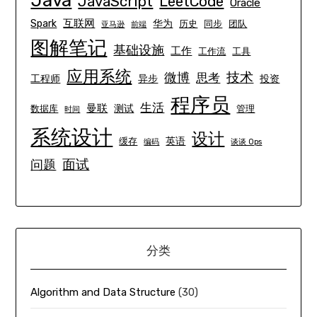
Java
JavaScript
LeetCode
Oracle
互联网
Spark
华为
历史
同步
团队
亚马逊
前端
图解笔记
基础设施
工作
工作流
工具
应用系统
技术
微博
思考
工程师
异步
投资
程序员
生活
曼联
测试
数据库
管理
时间
系统设计
设计
英语
缓存
编码
谈谈 Ops
面试
问题
分类
Algorithm and Data Structure
(30)