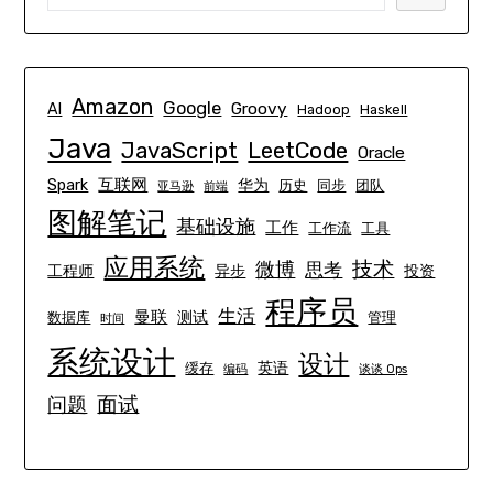
Amazon
Google
Groovy
AI
Hadoop
Haskell
Java
JavaScript
LeetCode
Oracle
互联网
Spark
华为
历史
同步
团队
亚马逊
前端
图解笔记
基础设施
工作
工作流
工具
应用系统
技术
微博
思考
工程师
异步
投资
程序员
生活
曼联
测试
数据库
管理
时间
系统设计
设计
英语
缓存
编码
谈谈 Ops
面试
问题