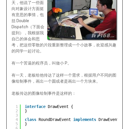
天，他说了一些面
向对象设计方面挺
有意思的事情，包
括 Double
Dispatch（下面会
提到），我根据我
自己的体会和思
考，把这些零散的片段重新整理成一个小故事，欢迎感兴趣
的同学一起讨论。
有一个苦逼的程序员，叫做小 P。
有一天，老板给他传达了这样一个需求，根据用户不同的图
像绘制事件，画出一个圆或者是画出一个方块来。
老板传达的图像绘制事件是这样的：
1
interface
DrawEvent {  
2
}  
3
4
class
RoundDrawEvent 
implements
DrawEvent {  
5
}  
6