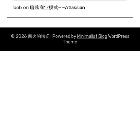
bob
on
聊聊商业模式——Atlassian
© 2026 四火的唠叨
| Powered by
Minimalist Blog
WordPress
Theme