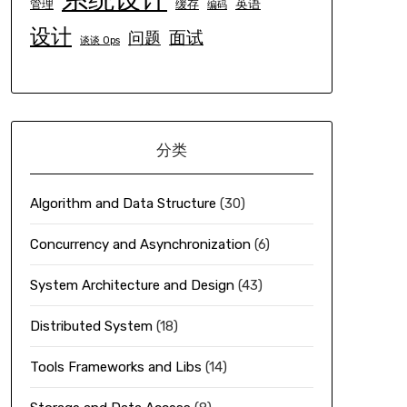
英语
管理
缓存
编码
设计
面试
问题
谈谈 Ops
分类
Algorithm and Data Structure
(30)
Concurrency and Asynchronization
(6)
System Architecture and Design
(43)
Distributed System
(18)
Tools Frameworks and Libs
(14)