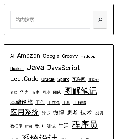
SEARCH
Amazon
Google
Groovy
AI
Hadoop
Java
JavaScript
Haskell
LeetCode
Oracle
互联网
Spark
亚马逊
图解笔记
华为
历史
同步
团队
前端
基础设施
工作
工程师
工作流
工具
应用系统
技术
微博
思考
异步
投资
程序员
生活
曼联
测试
数据库
时间
系统设计