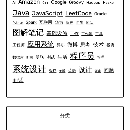
Amazon
Google
Groovy
AI
Hadoop
Haskell
C++
Java
JavaScript
LeetCode
Oracle
互联网
Spark
华为
历史
同步
团队
Python
图解笔记
基础设施
工作
工作流
工具
应用系统
技术
微博
思考
工程师
异步
投资
程序员
生活
曼联
测试
数据库
管理
时间
系统设计
设计
问题
英语
缓存
美股
评审
面试
分类