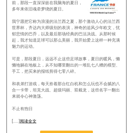
前，那段一直深深嵌在我脑海的夏日，
多年来依旧魂牵梦绕的夏日。
我宁愿把它称为浪漫的法兰西之夏，那个激动人心的法兰西
世界杯，齐达内大师级别的表演，神奇的追风少年欧文，忧
郁悲情的巴乔，以及最后那场经典的巴法决战。从那时候
起，我才知道足球可以那么美丽，我开始爱上这样一种充满
魅力的运动。
可是，那段夏日，远远不止这些足球故事，夏日的暖风，懒
懒地躺在地板上，从不知哪里翻出的一堆乱七八糟的模型、
手工，把买来的报纸剪得七零八碎。
和表弟打游戏，每天拎着那台红白机和怎么玩也不会腻的八
合一卡带，坦克大战、超级玛丽、双截龙，这些名字一翻出
来就令心神激荡。
不止有煦日
[……]
阅读全文