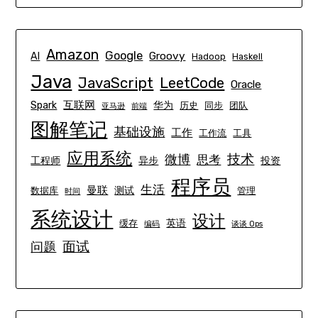
Amazon
Google
Groovy
AI
Hadoop
Haskell
Java
JavaScript
LeetCode
Oracle
互联网
Spark
华为
历史
同步
团队
亚马逊
前端
图解笔记
基础设施
工作
工作流
工具
应用系统
技术
微博
思考
工程师
异步
投资
程序员
生活
曼联
测试
数据库
管理
时间
系统设计
设计
英语
缓存
编码
谈谈 Ops
面试
问题