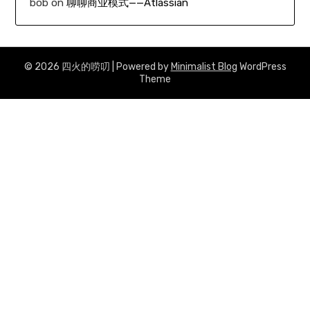
bob
on
聊聊商业模式——Atlassian
© 2026 四火的唠叨
| Powered by
Minimalist Blog
WordPress
Theme