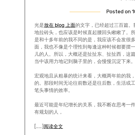
Posted on
1
光是
放在 blog 上面
的文字，已经超过三百篇。
地拉砖头，也应该是时候直起腰回头瞅瞅了。
是和十多年前的我不同的是，我应该不会发很
面，我也不像是个理性到每逢这种时候都要摆
儿的人。所以，大概还是扯扯东、扯扯西，这
当中该用力地记到脑子里的，会慢慢沉淀下来
宏观地且从粗暴的统计来看，大概两年前的我
的。那段时间无论往前数还是往后数，生活或
笔头事情的效率。
最近可能是年纪增长的关系，我不断在思考一
有规划的人，
[……]
阅读全文