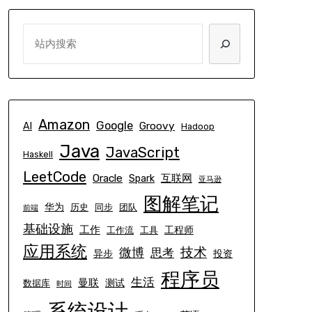
SEARCH
Amazon
Google
Groovy
AI
Hadoop
Java
JavaScript
Haskell
LeetCode
Oracle
互联网
Spark
亚马逊
图解笔记
华为
历史
同步
团队
前端
基础设施
工作
工程师
工作流
工具
应用系统
技术
微博
思考
异步
投资
程序员
生活
曼联
测试
数据库
时间
系统设计