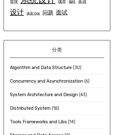
英语
管理
缓存
编码
设计
面试
问题
谈谈 Ops
分类
Algorithm and Data Structure
(30)
Concurrency and Asynchronization
(6)
System Architecture and Design
(43)
Distributed System
(18)
Tools Frameworks and Libs
(14)