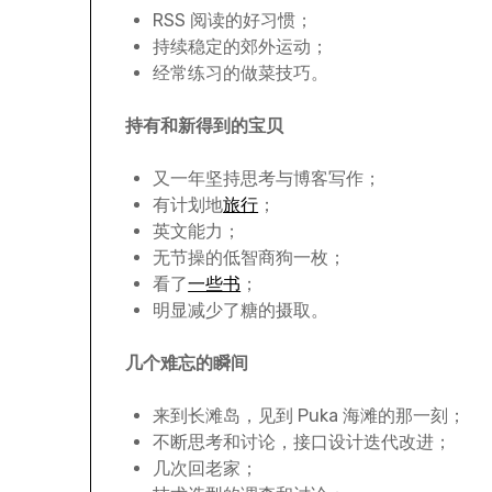
RSS 阅读的好习惯；
持续稳定的郊外运动；
经常练习的做菜技巧。
持有和新得到的宝贝
又一年坚持思考与博客写作；
有计划地
旅行
；
英文能力；
无节操的低智商狗一枚；
看了
一些书
；
明显减少了糖的摄取。
几个难忘的瞬间
来到长滩岛，见到 Puka 海滩的那一刻；
不断思考和讨论，接口设计迭代改进；
几次回老家；