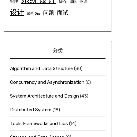
英语
管理
缓存
编码
设计
面试
问题
谈谈 Ops
分类
Algorithm and Data Structure
(30)
Concurrency and Asynchronization
(6)
System Architecture and Design
(43)
Distributed System
(18)
Tools Frameworks and Libs
(14)