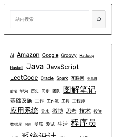
SEARCH
Amazon
Google
Groovy
AI
Hadoop
Java
JavaScript
Haskell
LeetCode
Oracle
互联网
Spark
亚马逊
图解笔记
华为
历史
同步
团队
前端
基础设施
工作
工程师
工作流
工具
应用系统
技术
微博
思考
异步
投资
程序员
生活
曼联
测试
数据库
时间
系统设计