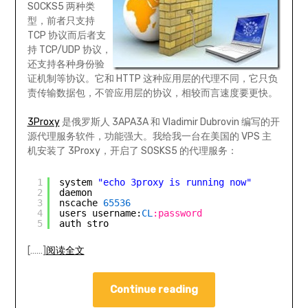
SOCKS5 两种类
型，前者只支持
TCP 协议而后者支
持 TCP/UDP 协议，
还支持各种身份验
证机制等协议。它和 HTTP 这种应用层的代理不同，它只负
责传输数据包，不管应用层的协议，相较而言速度要更快。
3Proxy
是俄罗斯人 3APA3A 和 Vladimir Dubrovin 编写的开
源代理服务软件，功能强大。我给我一台在美国的 VPS 主
机安装了 3Proxy，开启了 SOSKS5 的代理服务：
1
system 
"echo 3proxy is running now"
2
daemon
3
nscache 
65536
4
users username:
CL
:password
5
auth stro
[……]
阅读全文
Continue reading