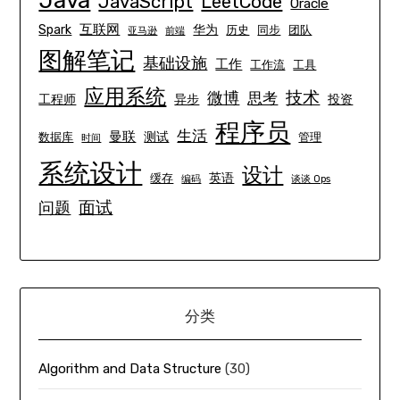
Java
JavaScript
LeetCode
Oracle
互联网
Spark
华为
历史
同步
团队
亚马逊
前端
图解笔记
基础设施
工作
工作流
工具
应用系统
技术
微博
思考
工程师
异步
投资
程序员
生活
曼联
测试
数据库
管理
时间
系统设计
设计
英语
缓存
编码
谈谈 Ops
面试
问题
分类
Algorithm and Data Structure
(30)