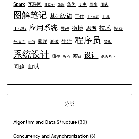
互联网
Spark
华为
历史
同步
团队
亚马逊
前端
图解笔记
基础设施
工作
工作流
工具
应用系统
技术
微博
思考
工程师
异步
投资
程序员
生活
曼联
测试
数据库
管理
时间
系统设计
设计
英语
缓存
编码
谈谈 Ops
面试
问题
分类
Algorithm and Data Structure
(30)
Concurrency and Asynchronization
(6)