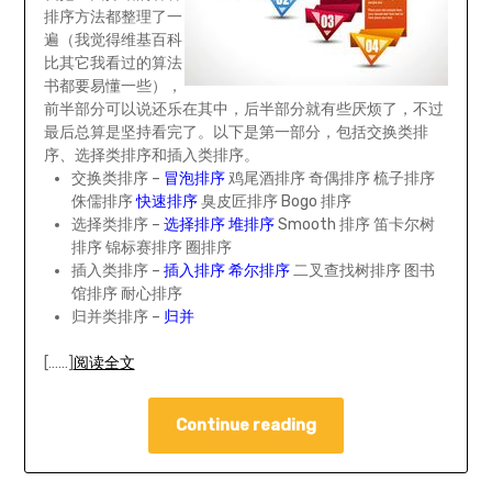
排序方法都整理了一
遍（我觉得维基百科
比其它我看过的算法
书都要易懂一些），
前半部分可以说还乐在其中，后半部分就有些厌烦了，不过
最后总算是坚持看完了。以下是第一部分，包括交换类排
序、选择类排序和插入类排序。
交换类排序 –
冒泡排序
鸡尾酒排序 奇偶排序 梳子排序
侏儒排序
快速排序
臭皮匠排序 Bogo 排序
选择类排序 –
选择排序
堆排序
Smooth 排序 笛卡尔树
排序 锦标赛排序 圈排序
插入类排序 –
插入排序
希尔排序
二叉查找树排序 图书
馆排序 耐心排序
归并类排序 –
归并
[……]
阅读全文
Continue reading