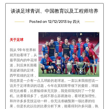
谈谈足球青训、中国教育以及工程师培养
Posted on
12/12/2013
by
四火
关于足球
我从 98 年世界杯
就开始看球了，从
最早国内的申花球
迷，到后来长期看
英超诸强的足球、
西甲双雄的足球，
我也算是一介有一点儿球龄的老球迷。一直以来我很想说一
说关于足球青训的话题，今年在莫耶斯带领下的曼联，球踢
得无比难看，比赛输得体无完肤，我觉得我找到了一个契
机。比赛看得多了，也就不那么容易激动，看球更加理性。
和许许多多竞技运动一样，你无法准确预测一场比赛的结
果，但是长此以往的比赛分析下来，能看得到许多问题，孰