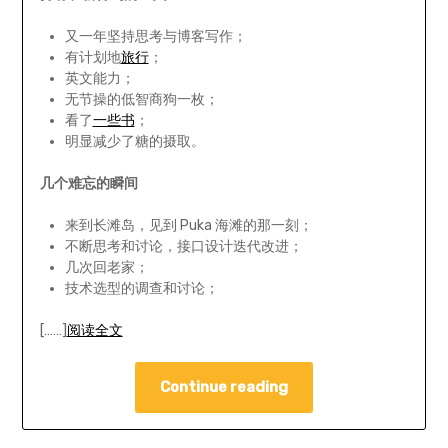
又一年坚持思考与博客写作；
有计划地
旅行
；
英文能力；
无节操的低智商狗一枚；
看了
一些书
；
明显减少了糖的摄取。
几个难忘的瞬间
来到长滩岛，见到 Puka 海滩的那一刻；
不断思考和讨论，接口设计迭代改进；
几次回老家；
技术选型的调查和讨论；
[……]
阅读全文
Continue reading