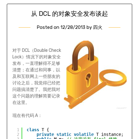
从 DCL 的对象安全发布谈起
Posted on
12/28/2013
by
四火
对于 DCL（Double Check
Lock）情况下的对象安全
发布，一直理解得不足够
清楚；在通过和同事，以
及和互联网上一些朋友的
讨论之后，我觉得已经把
问题搞清楚了。我把我对
这个问题的理解简要记录
在这里。
现在有代码 A：
1
class
T {
2
private
static
volatile
T instance;
3
public
M m; 
// 这里没有 final 修饰