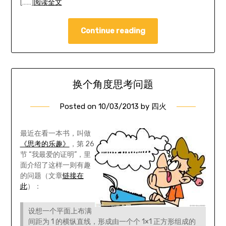
[……]
阅读全文
Continue reading
换个角度思考问题
Posted on
10/03/2013
by
四火
最近在看一本书，叫做
《思考的乐趣》
，第 26
节 “我最爱的证明”，里
面介绍了这样一则有趣
的问题（文章
链接在
此
）：
设想一个平面上布满
间距为 1 的横纵直线，形成由一个个 1×1 正方形组成的