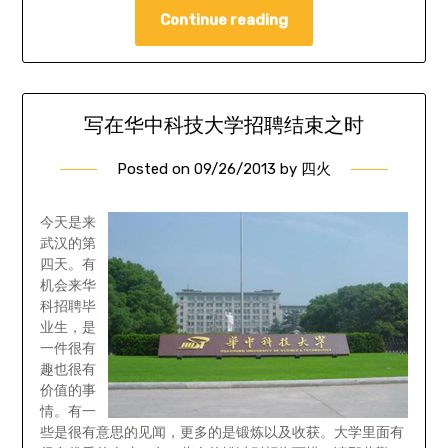
Continue reading
写在华中科技大学招聘结束之时
Posted on
09/26/2013
by
四火
今天是来
武汉的第
四天。有
机会来华
科招聘毕
业生，是
一件很有
趣也很有
价值的事
情。有一
些是很有意思的见闻，更多的是锻炼以及收获。大学里面有