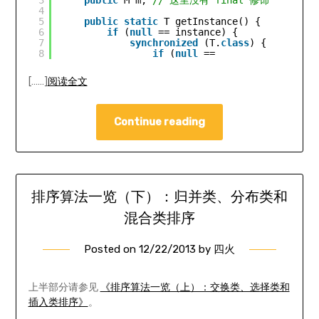
4
5
public
static
T getInstance() {
6
if
(
null
== instance) {
7
synchronized
(T.
class
) {
8
if
(
null
==
[……]
阅读全文
Continue reading
排序算法一览（下）：归并类、分布类和
混合类排序
Posted on
12/22/2013
by
四火
上半部分请参见
《排序算法一览（上）：交换类、选择类和
插入类排序》
。