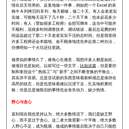
情在后天培养的。反复地做一件事，例如把一个 Excel 的表
格中 A 列拷贝到 B 列，每天都做，做二十天。有人会老老实
实做，可能每天花不了几十秒，二十天下来，也未必花多少
时间；有人（譬如很多工程师）会想写脚本，这当中可能并
不顺利，花很多时间调查技术、调试错误，最后总花费的时
间远远超过了那二十天老老实实干活的总时间。但是我觉得
许多工程师还会本能地、奋不顾身地优先奔赴第二种办法，
仿佛明知一个火坑还往里跳。
做类似的事情久了，难免心生倦意，我想许多人都是如此，
做项目也是如此。以前写过一些文字，
比如这篇
，但是要控
制和拿捏这个“ 熟练工” 与“ 新手” 之间不断变换的平衡点，
其实并不容易。总是尝试新的东西意味着新鲜感总是保持在
高昂的状态，但是也意味着难以沉浸下去，扎实地积累经
验；但是总是做陈旧的事情也会丧失动力，缺少热情。
野心与贪心
直到现在我也坚持认为，绝大多数情况下，我们是缺乏野
心，而不是过于贪心。这二者大致需要一个平衡，绝大多数
人野心不足，成为瓶颈，做成的事情最后取决于自己只能想