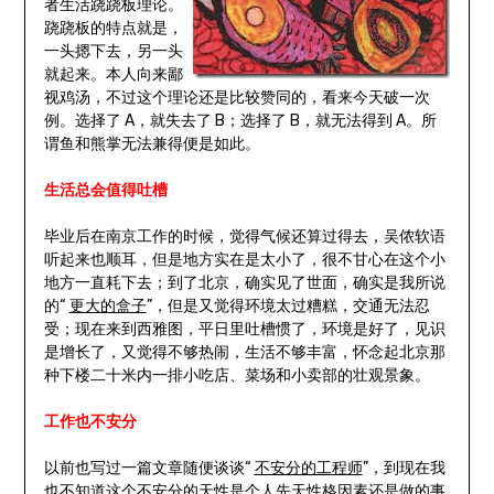
者生活跷跷板理论。
跷跷板的特点就是，
一头摁下去，另一头
就起来。本人向来鄙
视鸡汤，不过这个理论还是比较赞同的，看来今天破一次
例。选择了 A，就失去了 B；选择了 B，就无法得到 A。所
谓鱼和熊掌无法兼得便是如此。
生活总会值得吐槽
毕业后在南京工作的时候，觉得气候还算过得去，吴侬软语
听起来也顺耳，但是地方实在是太小了，很不甘心在这个小
地方一直耗下去；到了北京，确实见了世面，确实是我所说
的“
更大的盒子
”，但是又觉得环境太过糟糕，交通无法忍
受；现在来到西雅图，平日里吐槽惯了，环境是好了，见识
是增长了，又觉得不够热闹，生活不够丰富，怀念起北京那
种下楼二十米内一排小吃店、菜场和小卖部的壮观景象。
工作也不安分
以前也写过一篇文章随便谈谈“
不安分的工程师
”，到现在我
也不知道这个不安分的天性是个人先天性格因素还是做的事