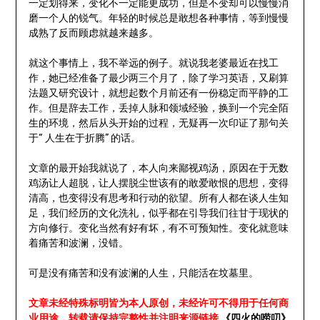
一定划得来，变化不一定能更成功，但是不变却可以慢慢消
磨一个人的锐气。年轻的时候总是敢想各种事情，等到慢慢
成熟了反而顾虑就越来越多。
就这个事情上，我不举远的例子。就说我老婆最近在找工
作，她已经准备了最少两三个月了，除了学习英语，又刷算
法题又研究设计，就想起数个月前还有一份稳定而平静的工
作。但是辞去工作，丢掉人脉和领域经验，换到一个完全陌
生的环境，然后从头开始的过程，无疑再一次印证了那句关
于“ 人生在于折腾” 的话。
文章的最开始我就说了，本人向来鄙视鸡汤，原因在于无数
鸡汤让人超脱，让人摆脱尘世该有的敢爱敢恨的思想，变得
清高，也变得没有思考和行动的欲望。所有人都在谈人生知
足，我们经历的文化洗礼，似乎都在引导我们往甘于现状的
方向修行。变化当然有好有坏，有不可预知性。变化就意味
着痛苦和波澜，没错。
可是没有痛苦和没有波澜的人生，只能活在坟墓里。
文章未经特殊标明皆为本人原创，未经许可不得用于任何商
业用途，转载请保持完整性并注明来源链接
《四火的唠叨》