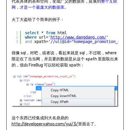
代表具体的表和空间，变成广义的数据库，延展到
整个互联
网，才是一个最庞大的数据库
。
火丁大盗给了个简单的例子：
1
select
* 
from
html
2
where
url=
'
http://www.dangdang.com/
'
3
and
xpath=
'//ul[@id="homepage_promotion_count
很像 sql，对吧，或者说，看起来就是 sql，不过呢，where
限定在了当当网，并且要的数据是从这个 xpath 里面取出来
的，借由 FireBug 可以轻松获取 xpath：
这个东西已经集成到大名鼎鼎的
http://developer.yahoo.com/yui/3/
里面去了。