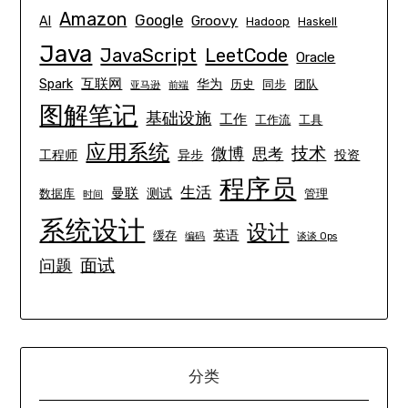
Amazon
Google
Groovy
AI
Hadoop
Haskell
Java
JavaScript
LeetCode
Oracle
互联网
Spark
华为
历史
同步
团队
亚马逊
前端
图解笔记
基础设施
工作
工作流
工具
应用系统
技术
微博
思考
工程师
异步
投资
程序员
生活
曼联
测试
数据库
管理
时间
系统设计
设计
英语
缓存
编码
谈谈 Ops
面试
问题
分类